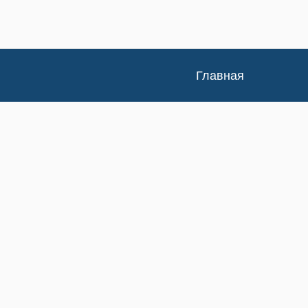
Главная
Каталог
Доставка и оплата
Контакты
Статьи
Новости
Изучение спроса
Возврат/Обмен