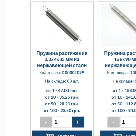
Пружина растяжения
Пружина рас
0.3x4x35 мм из
1x8x90 м
нержавеющей стали
нержавеюще
Код товара:
D00002099
Код товара:
D0
На складе: 83 шт.
На складе: 
от 1 -
47.00 грн.
от 1 -
188.0
от 10 -
35.25 грн.
от 10 -
141.0
от 50 -
28.20 грн.
от 50 -
112.8
от 100 -
23.50 грн.
от 100 -
94.0
-
+
-