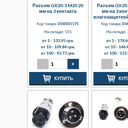
Разъем GX20-3 M20 20
Разъем GX20-
мм на 3 контакта
мм на 3 кон
влагозащитно
Код товара:
D00001175
Код товара:
D0
На складе: 155
На складе: 
от 1 -
133.95 грн.
от 1 -
178.6
от 10 -
109.84 грн.
от 10 -
146.4
от 100 -
93.77 грн.
от 100 -
125.
-
+
-
КУПИТЬ
КУП