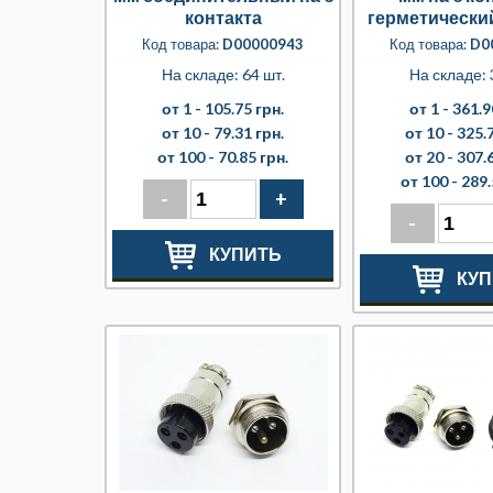
контакта
герметический
Код товара:
D00000943
Код товара:
D0
На складе: 64 шт.
На складе: 
от 1 -
105.75 грн.
от 1 -
361.9
от 10 -
79.31 грн.
от 10 -
325.7
от 100 -
70.85 грн.
от 20 -
307.6
от 100 -
289.
-
+
-
КУПИТЬ
КУП