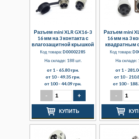
Разъем mini XLR GX16-3
Разъем mini X
16 мм на 3 контакта с
16 мм на 3 ко
влагозащитной крышкой
квадратным 
Код товара:
D00002285
Код товара:
D0
На складе: 188 шт.
На складе: 
от 1 -
65.80 грн.
от 1 -
281.0
от 10 -
49.35 грн.
от 10 -
210.8
от 100 -
44.09 грн.
от 100 -
188.
-
+
-
КУПИТЬ
КУП