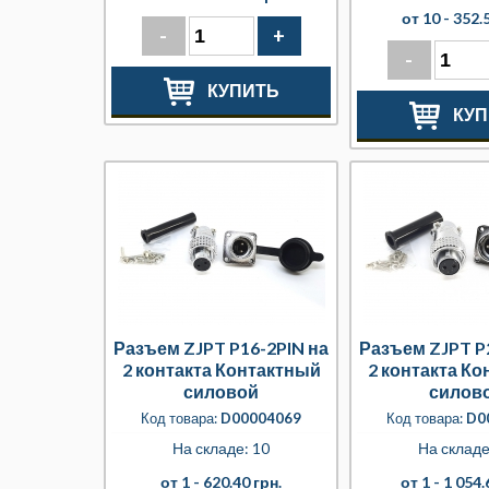
от 10 -
352.5
-
+
-
КУПИТЬ
КУП
Разъем ZJPT P16-2PIN на
Разъем ZJPT P
2 контакта Контактный
2 контакта К
силовой
силов
Код товара:
D00004069
Код товара:
D0
На складе: 10
На складе
от 1 -
620.40 грн.
от 1 -
1 054.