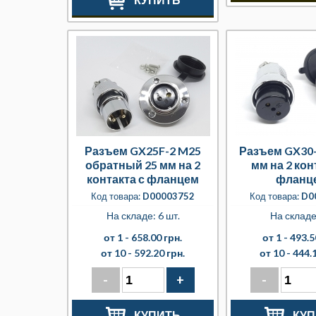
Разъем GX25F-2 M25
Разъем GX30-
обратный 25 мм на 2
мм на 2 кон
контакта с фланцем
фланц
Код товара:
D00003752
Код товара:
D0
На складе: 6 шт.
На складе
от 1 -
658.00 грн.
от 1 -
493.5
от 10 -
592.20 грн.
от 10 -
444.1
-
+
-
КУПИТЬ
КУП