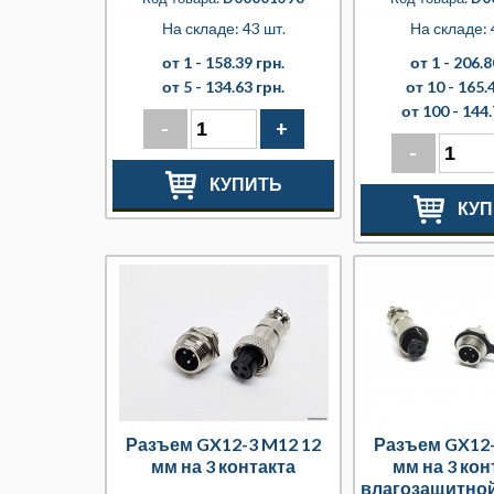
На складе: 43 шт.
На складе: 
от 1 -
158.39 грн.
от 1 -
206.8
от 5 -
134.63 грн.
от 10 -
165.4
от 100 -
144.
-
+
-
КУПИТЬ
КУП
Разъем GX12-3 M12 12
Разъем GX12-
мм на 3 контакта
мм на 3 кон
влагозащитно