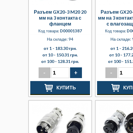
Разъем GX20-3 M20 20
Разъем GX20-
мм на 3 контакта с
мм на 3 конта
фланцем
с влагоза
крышк
Код товара:
D00001387
Код товара:
D0
На складе: 94
На складе: 
от 1 -
183.30 грн.
от 1 -
216.2
от 10 -
150.31 грн.
от 10 -
177.2
от 100 -
128.31 грн.
от 100 -
151.
-
+
-
КУПИТЬ
КУП