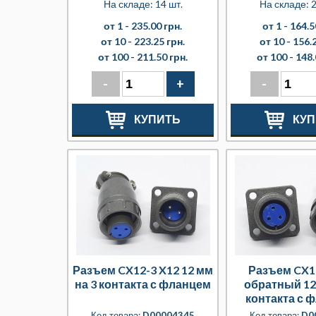
На складе: 14 шт.
На складе: 2
от 1 -
235.00 грн.
от 1 -
164.5
от 10 -
223.25 грн.
от 10 -
156.2
от 100 -
211.50 грн.
от 100 -
148.
-
+
-
КУПИТЬ
КУП
Разъем CX12-3 X12 12 мм
Разъем CX1
на 3 контакта с фланцем
обратный 12
контакта с 
Код товара:
D00004345
Код товара:
D0