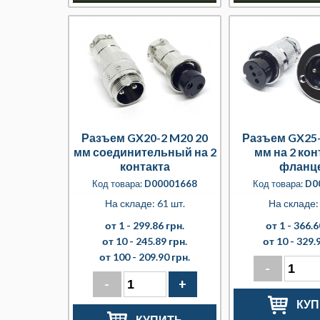
Разъем GX20-2 M20 20
Разъем GX25-
мм соединительный на 2
мм на 2 кон
контакта
фланц
Код товара:
D00001668
Код товара:
D0
На складе: 61 шт.
На складе: 
от 1 -
299.86 грн.
от 1 -
366.6
от 10 -
245.89 грн.
от 10 -
329.9
от 100 -
209.90 грн.
-
-
+
КУП
КУПИТЬ