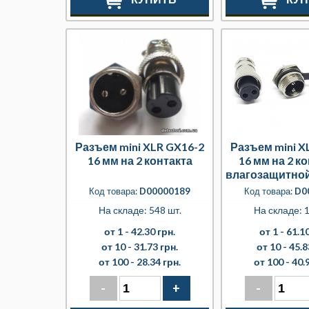
Разъем mini XLR GX16-2
Разъем mini X
16 мм на 2 контакта
16 мм на 2 ко
влагозащитно
Код товара:
D00000189
Код товара:
D0
На складе: 548 шт.
На складе: 1
от 1 -
42.30 грн.
от 1 -
61.10
от 10 -
31.73 грн.
от 10 -
45.8
от 100 -
28.34 грн.
от 100 -
40.
-
+
-