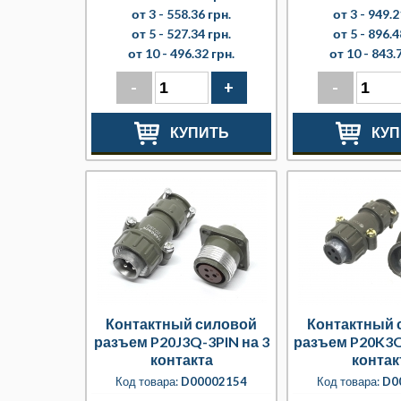
от 3 -
558.36 грн.
от 3 -
949.2
от 5 -
527.34 грн.
от 5 -
896.4
от 10 -
496.32 грн.
от 10 -
843.7
-
+
-
КУПИТЬ
КУП
Контактный силовой
Контактный 
разъем P20J3Q-3PIN на 3
разъем P20K3Q
контакта
контак
Код товара:
D00002154
Код товара:
D0