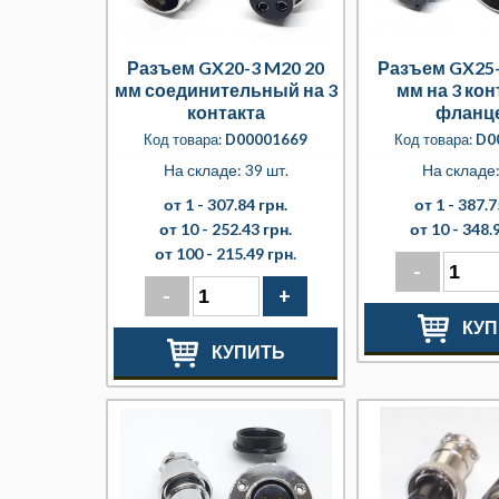
Разъем GX20-3 M20 20
Разъем GX25-
мм соединительный на 3
мм на 3 кон
контакта
фланц
Код товара:
D00001669
Код товара:
D0
На складе: 39 шт.
На складе
от 1 -
307.84 грн.
от 1 -
387.7
от 10 -
252.43 грн.
от 10 -
348.9
от 100 -
215.49 грн.
-
-
+
КУП
КУПИТЬ