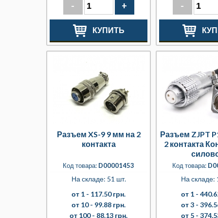
-
+
-
КУПИТЬ
КУП
Разъем XS-9 9 мм на 2
Разъем ZJPT P
контакта
2 контакта К
силов
Код товара:
D00001453
Код товара:
D0
На складе: 51 шт.
На складе: 
от 1 -
117.50 грн.
от 1 -
440.6
от 10 -
99.88 грн.
от 3 -
396.5
от 100 -
88.13 грн.
от 5 -
374.5