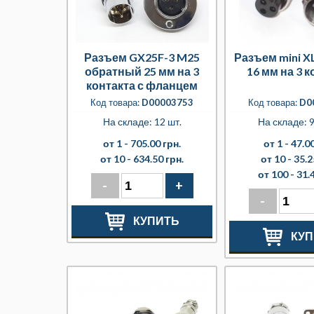
Разъем GX25F-3 M25
Разъем mini X
обратный 25 мм на 3
16 мм на 3 к
контакта с фланцем
Код товара:
D00003753
Код товара:
D0
На складе: 12 шт.
На складе: 9
от 1 -
705.00 грн.
от 1 -
47.00
от 10 -
634.50 грн.
от 10 -
35.2
от 100 -
31.
-
+
-
КУПИТЬ
КУП