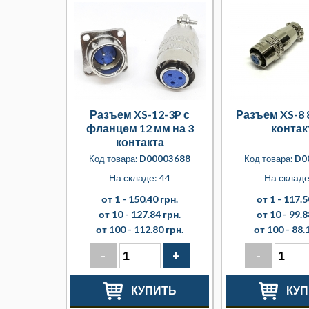
Разъем XS-12-3P с
Разъем XS-8 8
фланцем 12 мм на 3
контак
контакта
Код товара:
D00003688
Код товара:
D0
На складе: 44
На складе
от 1 -
150.40 грн.
от 1 -
117.5
от 10 -
127.84 грн.
от 10 -
99.8
от 100 -
112.80 грн.
от 100 -
88.
-
+
-
КУПИТЬ
КУП