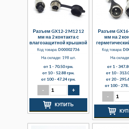
Разъем GX12-2 M12 12
Разъем GX16-
мм на 2 контакта с
мм на 2 ко
влагозащитной крышкой
герметический
Код товара:
D00002736
Код товара:
D0
На складе: 198 шт.
На складе
от 1 -
70.50 грн.
от 1 -
347.8
от 10 -
52.88 грн.
от 10 -
313.0
от 100 -
47.24 грн.
от 20 -
295.6
от 100 -
278.
-
+
-
КУПИТЬ
КУП