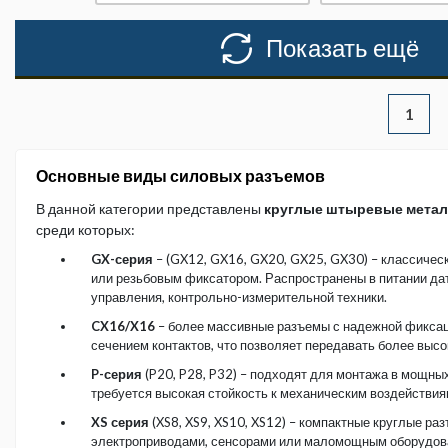
Показать ещё
1
Основные виды силовых разъемов
В данной категории представлены
круглые штыревые метал
среди которых:
GX-серия
– (GX12, GX16, GX20, GX25, GX30) – классичес
или резьбовым фиксатором. Распространены в питании дат
управления, контрольно-измерительной техники.
CX16/X16
– более массивные разъемы с надежной фикса
сечением контактов, что позволяет передавать более высок
P-серия
(P20, P28, P32) – подходят для монтажа в мощных
требуется высокая стойкость к механическим воздействия
XS серия
(XS8, XS9, XS10, XS12) – компактные круглые ра
электроприводами, сенсорами или маломощным оборудов