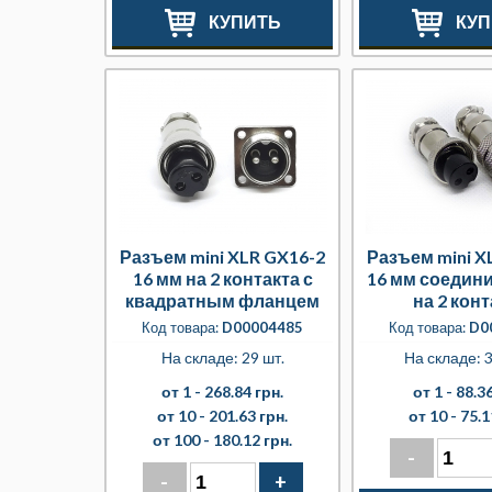
КУПИТЬ
КУП
Разъем mini XLR GX16-2
Разъем mini X
16 мм на 2 контакта с
16 мм соедин
квадратным фланцем
на 2 конт
Код товара:
D00004485
Код товара:
D0
На складе: 29 шт.
На складе: 3
от 1 -
268.84 грн.
от 1 -
88.36
от 10 -
201.63 грн.
от 10 -
75.1
от 100 -
180.12 грн.
-
-
+