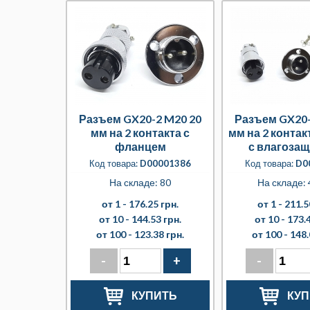
Разъем GX20-2 M20 20
Разъем GX20-
мм на 2 контакта с
мм на 2 конта
фланцем
с влагоза
крышк
Код товара:
D00001386
Код товара:
D0
На складе: 80
На складе: 
от 1 -
176.25 грн.
от 1 -
211.5
от 10 -
144.53 грн.
от 10 -
173.4
от 100 -
123.38 грн.
от 100 -
148.
-
+
-
КУПИТЬ
КУП