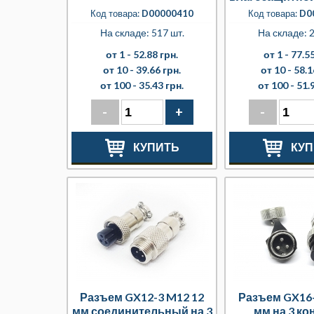
Код товара:
D00000410
Код товара:
D0
На складе: 517 шт.
На складе: 2
от 1 -
52.88 грн.
от 1 -
77.55
от 10 -
39.66 грн.
от 10 -
58.1
от 100 -
35.43 грн.
от 100 -
51.
-
+
-
КУПИТЬ
КУП
Разъем GX12-3 M12 12
Разъем GX16-
мм соединительный на 3
мм на 3 ко