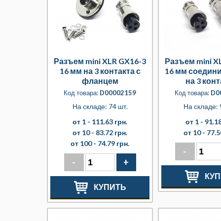
Разъем mini XLR GX16-3
Разъем mini X
16 мм на 3 контакта с
16 мм соедин
фланцем
на 3 конт
Код товара:
D00002159
Код товара:
D0
На складе: 74 шт.
На складе: 
от 1 -
111.63 грн.
от 1 -
91.18
от 10 -
83.72 грн.
от 10 -
77.5
от 100 -
74.79 грн.
-
-
+
КУП
КУПИТЬ