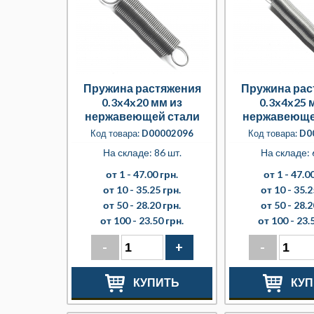
Пружина растяжения
Пружина рас
0.3x4x20 мм из
0.3x4x25 
нержавеющей стали
нержавеюще
Код товара:
D00002096
Код товара:
D0
На складе: 86 шт.
На складе: 
от 1 -
47.00 грн.
от 1 -
47.00
от 10 -
35.25 грн.
от 10 -
35.2
от 50 -
28.20 грн.
от 50 -
28.2
от 100 -
23.50 грн.
от 100 -
23.
-
+
-
КУПИТЬ
КУП