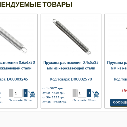
МЕНДУЕМЫЕ ТОВАРЫ
астяжения 0.6x6x50
Пружина растяжения 0.4x5x35
Пружина р
ржавеющей стали
мм из нержавеющей стали
мм из н
ара:
D00003245
Код товара:
D00002570
Код тов
от 1 -
58.75 грн.
Не
-
+
-
+
.
от 10 -
44.06 грн.
.
от 50 -
35.25 грн.
На складе: 84 шт.
На складе: 98 шт.
рн.
от 100 -
29.38 грн.
СООБЩИ