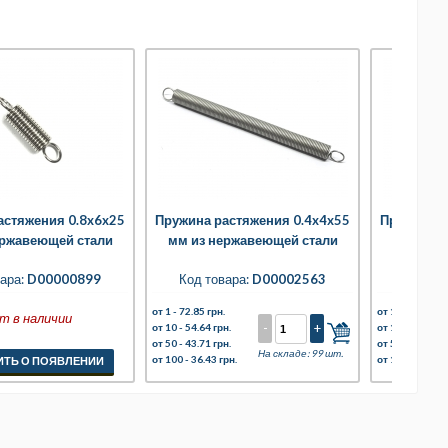
астяжения 0.8x6x25
Пружина растяжения 0.4x4x55
Пружина р
ержавеющей стали
мм из нержавеющей стали
мм из н
ара:
D00000899
Код товара:
D00002563
Код то
от 1 -
72.85 грн.
от 1 -
56.40 грн
т в наличии
-
+
от 10 -
54.64 грн.
от 10 -
42.30 гр
от 50 -
43.71 грн.
от 50 -
33.84 гр
На складе: 99 шт.
от 100 -
36.43 грн.
от 100 -
28.20 
ТЬ О ПОЯВЛЕНИИ