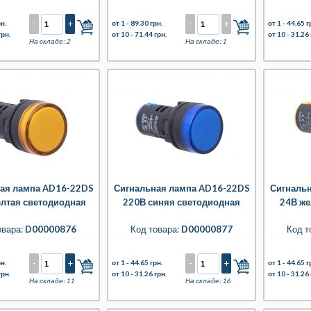
-
+
-
+
н.
от 1 -
89.30 грн.
от 1 -
44.65 г
грн.
от 10 -
71.44 грн.
от 10 -
31.26 
На складе: 2
На складе: 1
ая лампа AD16-22DS
Сигнальная лампа AD16-22DS
Сигналь
елтая светодиодная
220В синяя светодиодная
24В же
овара:
D00000876
Код товара:
D00000877
Код т
-
+
-
+
н.
от 1 -
44.65 грн.
от 1 -
44.65 г
грн.
от 10 -
31.26 грн.
от 10 -
31.26 
На складе: 11
На складе: 16