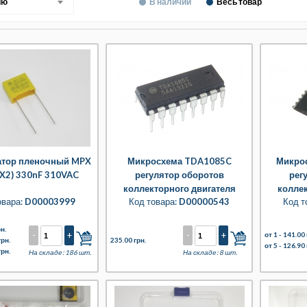
ию
В наличии
Весь товар
атор пленочный MPX
Микросхема TDA1085C
Микро
 X2) 330nF 310VAC
регулятор оборотов
рег
коллекторного двигателя
коллек
овара:
D00003999
Код товара:
D00000543
Код т
н.
-
+
-
+
от 1 -
141.00 
грн.
235.00 грн.
от 5 -
126.90 
грн.
На складе: 186 шт.
На складе: 8 шт.