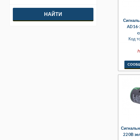
EKYK
Сигналь
AD16-
с
Код т
Н
СООБЩ
Сигнальн
220В зе