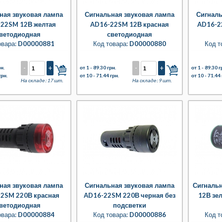
ная звуковая лампа
Сигнальная звуковая лампа
Сигналь
22SM 12В желтая
AD16-22SM 12В красная
AD16-2
ветодиодная
светодиодная
овара:
D00000881
Код товара:
D00000880
Код т
-
+
-
+
н.
от 1 -
89.30 грн.
от 1 -
89.30 г
грн.
от 10 -
71.44 грн.
от 10 -
71.44 
На складе: 17 шт.
На складе: 9 шт.
ная звуковая лампа
Сигнальная звуковая лампа
Сигналь
2SM 220В красная
AD16-22SM 220В черная без
12В зе
ветодиодная
подсветки
овара:
D00000884
Код товара:
D00000886
Код т