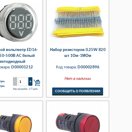
ой вольтметр ED16-
Набор резисторов 0.25W 820
50-500В AC белый
шт 1Ом-1МОм
ветодиодный
овара:
D00001212
Код товара:
D00002896
Нет в наличии
-
+
грн.
грн.
На складе: 17 шт.
СООБЩИТЬ О ПОЯВЛЕНИИ