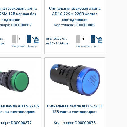
ная звуковая лампа
Сигнальная звуковая лампа
2SM 12В черная без
AD16-22SM 220В желтая
подсветки
светодиодная
овара:
D00000887
Код товара:
D00000885
-
+
-
+
рн.
от 1 -
89.30 грн.
грн.
от 10 -
71.44 грн.
На складе: 12 шт.
На складе: 7 шт.
ная лампа AD16-22DS
Сигнальная лампа AD16-22DS
леная светодиодная
12В синяя светодиодная
овара:
D00000872
Код товара:
D00000878