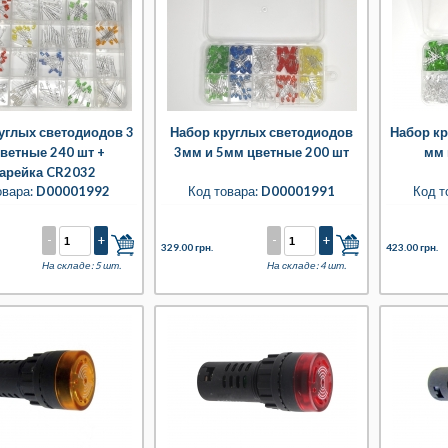
углых светодиодов 3
Набор круглых светодиодов
Набор кр
ветные 240 шт +
3мм и 5мм цветные 200 шт
мм 
арейка CR2032
овара:
D00001992
Код товара:
D00001991
Код т
-
+
-
+
329.00 грн.
423.00 грн.
На складе: 5 шт.
На складе: 4 шт.