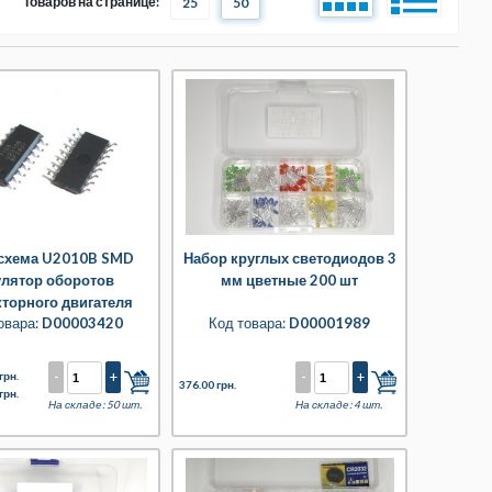
Товаров на странице:
25
50
схема U2010B SMD
Набор круглых светодиодов 3
улятор оборотов
мм цветные 200 шт
торного двигателя
овара:
D00003420
Код товара:
D00001989
-
+
-
+
грн.
376.00 грн.
грн.
На складе: 50 шт.
На складе: 4 шт.