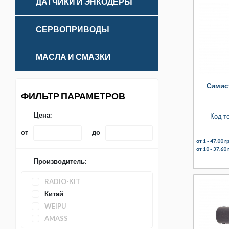
ДАТЧИКИ И ЭНКОДЕРЫ
СЕРВОПРИВОДЫ
МАСЛА И СМАЗКИ
Симис
ФИЛЬТР ПАРАМЕТРОВ
Цена:
Код т
от
до
от 1 -
47.00 гр
от 10 -
37.60 
Производитель:
RADIO-KIT
Китай
WEIPU
AMASS