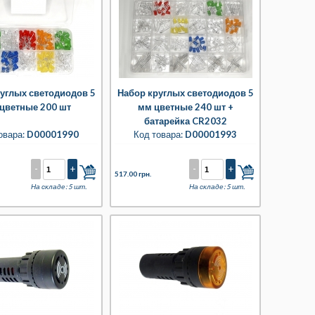
углых светодиодов 5
Набор круглых светодиодов 5
цветные 200 шт
мм цветные 240 шт +
батарейка CR2032
овара:
D00001990
Код товара:
D00001993
-
+
-
+
517.00 грн.
На складе: 5 шт.
На складе: 5 шт.