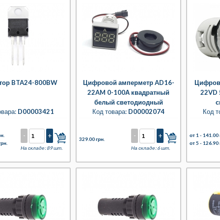
тор BTA24-800BW
Цифровой амперметр AD16-
Цифров
22AM 0-100А квадратный
22VD 
белый светодиодный
с
овара:
D00003421
Код товара:
D00002074
Код т
-
+
-
+
н.
от 1 -
141.00 
329.00 грн.
грн.
от 5 -
126.90 
На складе: 89 шт.
На складе: 6 шт.