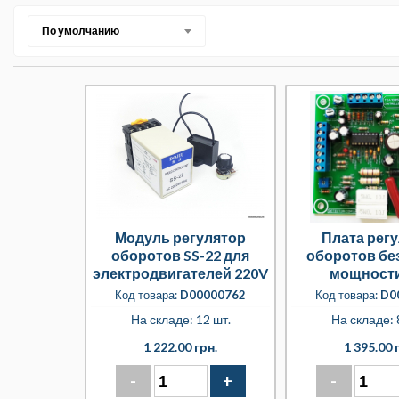
По умолчанию
Модуль регулятор
Плата рег
оборотов SS-22 для
оборотов бе
электродвигателей 220V
мощности
с тахогенератором на
двигател
Код товара:
D00000762
Код товара:
D0
DIN рейку
стиральных
На складе: 12 шт.
На складе: 
“TDA1085 CON
1 222.00 грн.
1 395.00 
-
+
-