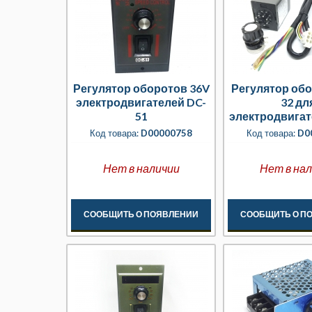
Регулятор оборотов 36V
Регулятор обо
электродвигателей DC-
32 дл
51
электродвигат
с тахогенера
Код товара:
D00000758
Код товара:
D0
DIN-ре
Нет в наличии
Нет в на
СООБЩИТЬ О ПОЯВЛЕНИИ
СООБЩИТЬ О П