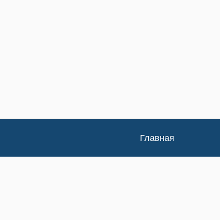
Главная
Каталог
Доставка и оплата
Контакты