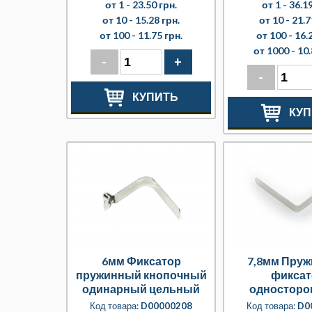
от 1 -
23.50 грн.
от 1 -
36.19
от 10 -
15.28 грн.
от 10 -
21.7
от 100 -
11.75 грн.
от 100 -
16.
от 1000 -
10.
-
+
-
КУПИТЬ
КУП
6мм Фиксатор
7,8мм Пру
пружинный кнопочный
фиксат
одинарный цельный
односторо
полнотелой 
Код товара:
D00000208
Код товара:
D0