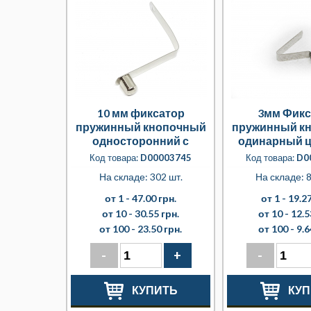
10 мм фиксатор
3мм Фикс
пружинный кнопочный
пружинный к
односторонний с
одинарный 
полнотелыми кнопками
Код товара:
D00003745
Код товара:
D0
9.7мм
На складе: 302 шт.
На складе: 8
от 1 -
47.00 грн.
от 1 -
19.27
от 10 -
30.55 грн.
от 10 -
12.5
от 100 -
23.50 грн.
от 100 -
9.6
-
+
-
КУПИТЬ
КУП