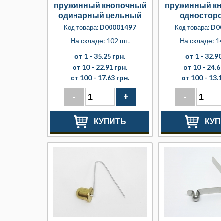
пружинный кнопочный
пружинный к
одинарный цельный
одностор
разборны
Код товара:
D00001497
Код товара:
D0
толстостенн
На складе: 102 шт.
На складе: 1
от 1 -
35.25 грн.
от 1 -
32.90
от 10 -
22.91 грн.
от 10 -
24.6
от 100 -
17.63 грн.
от 100 -
13.
-
+
-
КУПИТЬ
КУП