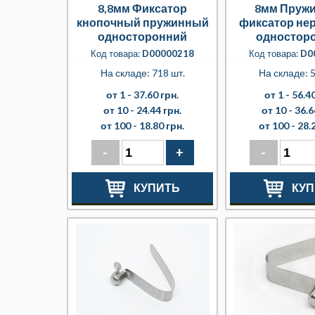
8,8мм Фиксатор
8мм Пруж
кнопочный пружинный
фиксатор не
односторонний
одностор
разборный
Код товара:
D00000218
Код товара:
D0
На складе: 718 шт.
На складе: 5
от 1 -
37.60 грн.
от 1 -
56.40
от 10 -
24.44 грн.
от 10 -
36.6
от 100 -
18.80 грн.
от 100 -
28.
-
+
-
КУПИТЬ
КУП