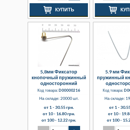
КУПИТЬ
КУП
5,8мм Фиксатор
5.9 мм Фи
кнопочный пружинный
пружинный к
односторонний
одностор
разборный
разборны
Код товара:
D00000216
Код товара:
D0
толстостенн
На складе: 20000 шт.
На складе: 19
от 1 -
30.55 грн.
от 1 -
30.55
от 10 -
16.80 грн.
от 10 -
19.8
от 100 -
12.22 грн.
от 100 -
15.