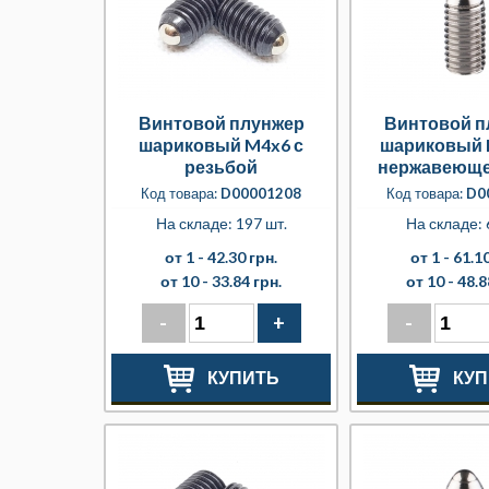
Винтовой плунжер
Винтовой п
шариковый M4x6 с
шариковый 
резьбой
нержавеюще
Код товара:
D00001208
Код товара:
D0
На складе: 197 шт.
На складе: 
от 1 -
42.30 грн.
от 1 -
61.10
от 10 -
33.84 грн.
от 10 -
48.8
-
+
-
КУПИТЬ
КУП