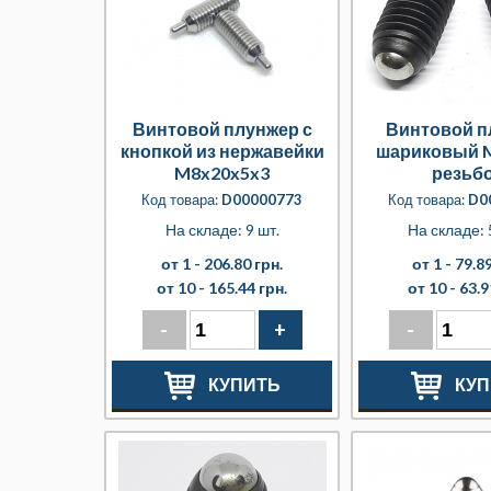
Винтовой плунжер с
Винтовой п
кнопкой из нержавейки
шариковый M
M8x20x5x3
резьб
Код товара:
D00000773
Код товара:
D0
На складе: 9 шт.
На складе: 
от 1 -
206.80 грн.
от 1 -
79.89
от 10 -
165.44 грн.
от 10 -
63.9
-
+
-
КУПИТЬ
КУП