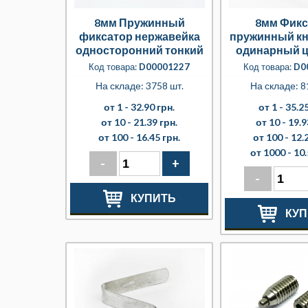
8мм Пружинный
8мм Фикс
фиксатор нержавейка
пружинный к
односторонний тонкий
одинарный 
(0,4мм)
Код товара:
D00001227
Код товара:
D0
На складе: 3758 шт.
На складе: 8
от 1 -
32.90 грн.
от 1 -
35.25
от 10 -
21.39 грн.
от 10 -
19.9
от 100 -
16.45 грн.
от 100 -
12.
от 1000 -
10.
-
+
-
КУПИТЬ
КУП