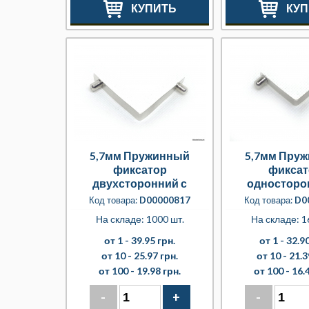
КУПИТЬ
КУП
5,7мм Пружинный
5,7мм Пру
фиксатор
фиксат
двухсторонний с
односторо
полнотелыми кнопками
полнотелой 
Код товара:
D00000817
Код товара:
D0
На складе: 1000 шт.
На складе: 1
от 1 -
39.95 грн.
от 1 -
32.90
от 10 -
25.97 грн.
от 10 -
21.3
от 100 -
19.98 грн.
от 100 -
16.
-
+
-