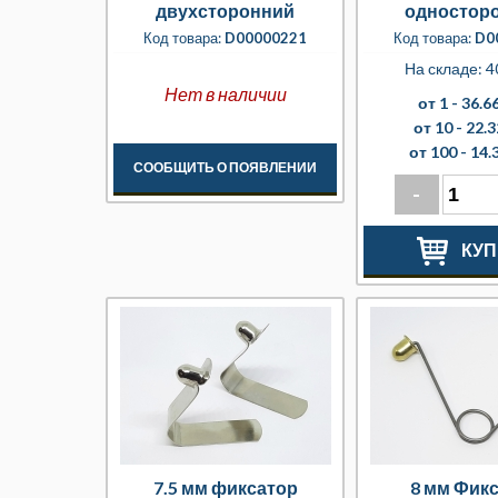
двухсторонний
одностор
разборный
разбор
Код товара:
D00000221
Код товара:
D0
На складе: 4
Нет в наличии
от 1 -
36.66
от 10 -
22.3
от 100 -
14.
СООБЩИТЬ О ПОЯВЛЕНИИ
-
КУП
7.5 мм фиксатор
8 мм Фик