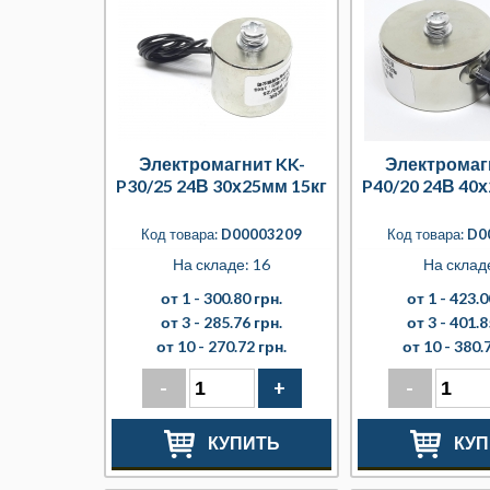
Электромагнит KK-
Электромаг
P30/25 24В 30х25мм 15кг
P40/20 24В 40
Код товара:
D00003209
Код товара:
D0
На складе: 16
На складе
от 1 -
300.80 грн.
от 1 -
423.0
от 3 -
285.76 грн.
от 3 -
401.8
от 10 -
270.72 грн.
от 10 -
380.7
-
+
-
КУПИТЬ
КУП