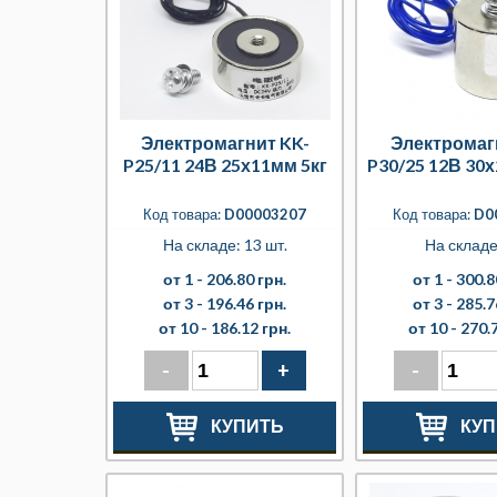
Электромагнит KK-
Электромаг
P25/11 24В 25х11мм 5кг
P30/25 12В 30
Код товара:
D00003207
Код товара:
D0
На складе: 13 шт.
На складе
от 1 -
206.80 грн.
от 1 -
300.8
от 3 -
196.46 грн.
от 3 -
285.7
от 10 -
186.12 грн.
от 10 -
270.7
-
+
-
КУПИТЬ
КУП