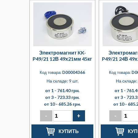
Электромагнит KK-
Электромаг
P49/21 12В 49х21мм 45кг
P49/21 24В 49
Код товара:
D00004366
Код товара:
D0
На складе: 9 шт.
На складе: 
от 1 -
761.40 грн.
от 1 -
761.4
от 3 -
723.33 грн.
от 3 -
723.3
от 10 -
685.26 грн.
от 10 -
685.2
-
+
-
КУПИТЬ
КУП