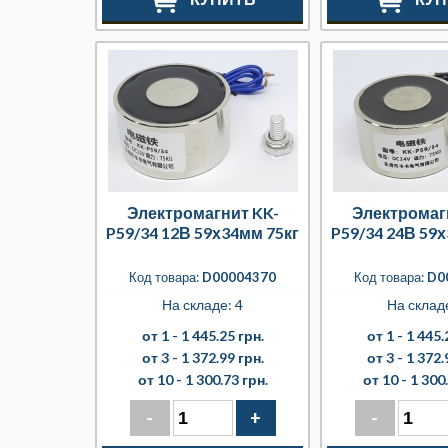
Электромагнит KK-
Электромаг
P59/34 12В 59х34мм 75кг
P59/34 24В 59
Код товара:
D00004370
Код товара:
D0
На складе: 4
На складе
от 1 -
1 445.25 грн.
от 1 -
1 445.
от 3 -
1 372.99 грн.
от 3 -
1 372.
от 10 -
1 300.73 грн.
от 10 -
1 300.
-
+
-