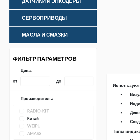
ДАТЧИКИ И ЭНКОДЕРЫ
СЕРВОПРИВОДЫ
МАСЛА И СМАЗКИ
ФИЛЬТР ПАРАМЕТРОВ
Цена:
от
до
Используют
Визу
Производитель:
Инди
RADIO-KIT
Деко
Китай
Созд
WEIPU
Типы индик
AMASS