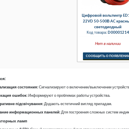
Цифровой вольтметр ED
22VD 50-500В AC красн
светодиодный
Код товара:
D00001214
Нет в наличии
СООБЩИТЬ О ПОЯВЛЕНИ
ся:
ализация состояния:
Сигнализируют о включении/выключении устройства,
кация ошибок:
Информируют о проблемах работы устройства.
ративне підсвічування:
Додають естетичний вигляд приладам.
ание информационных панелей:
Для построения сложных систем индик
аторных ламп