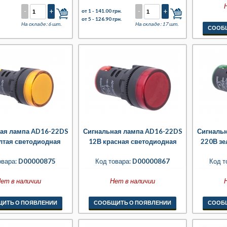
-
+
-
+
от 1 -
141.00 грн.
от 5 -
126.90 грн.
На складе: 6 шт.
На складе: 17 шт.
СООБ
ая лампа AD16-22DS
Сигнальная лампа AD16-22DS
Сигналь
лтая светодиодная
12В красная светодиодная
220В зе
овара:
D00000875
Код товара:
D00000867
Код т
ет в наличии
Нет в наличии
ИТЬ О ПОЯВЛЕНИИ
СООБЩИТЬ О ПОЯВЛЕНИИ
СООБ