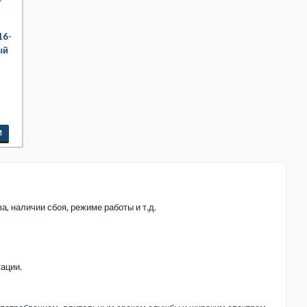
16-
ый
И
 наличии сбоя, режиме работы и т.д.
ации.