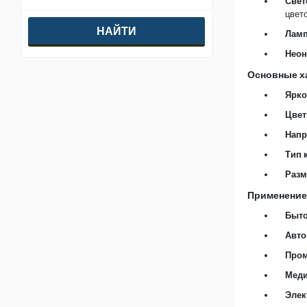
Свет
EKYK
цвето
Ламп
Неон
Основные х
Ярко
Цвет
Напр
Тип 
Разм
Применение
Быто
Авто
Пром
Меди
Элек