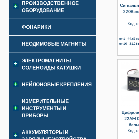
ПРОИЗВОДСТВЕННОЕ
Сигнальн
ОБОРУДОВАНИЕ
220В ж
Код т
ФОНАРИКИ
от 1 -
44.65 гр
НЕОДИМОВЫЕ МАГНИТЫ
от 10 -
31.26 
ЭЛЕКТРОМАГНИТЫ
СОЛЕНОИДЫ КАТУШКИ
НЕЙЛОНОВЫЕ КРЕПЛЕНИЯ
ИЗМЕРИТЕЛЬНЫЕ
ИНСТРУМЕНТЫ И
Цифрово
ПРИБОРЫ
22AM 0
белы
Код т
АККУМУЛЯТОРЫ И