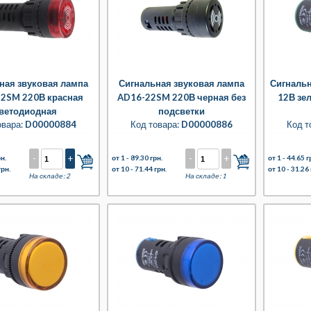
ная звуковая лампа
Сигнальная звуковая лампа
Сигналь
2SM 220В красная
AD16-22SM 220В черная без
12В зе
ветодиодная
подсветки
овара:
D00000884
Код товара:
D00000886
Код т
-
+
-
+
н.
от 1 -
89.30 грн.
от 1 -
44.65 г
грн.
от 10 -
71.44 грн.
от 10 -
31.26 
На складе: 2
На складе: 1