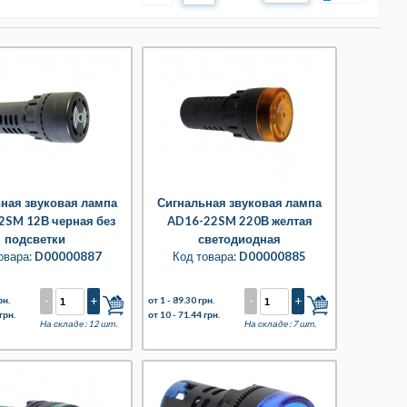
ная звуковая лампа
Сигнальная звуковая лампа
2SM 12В черная без
AD16-22SM 220В желтая
подсветки
светодиодная
овара:
D00000887
Код товара:
D00000885
-
+
-
+
рн.
от 1 -
89.30 грн.
грн.
от 10 -
71.44 грн.
На складе: 12 шт.
На складе: 7 шт.