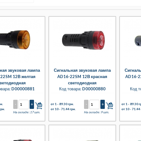
ная звуковая лампа
Сигнальная звуковая лампа
Сигналь
22SM 12В желтая
AD16-22SM 12В красная
AD16-2
ветодиодная
светодиодная
овара:
D00000881
Код товара:
D00000880
Код т
-
+
-
+
н.
от 1 -
89.30 грн.
от 1 -
89.30 г
грн.
от 10 -
71.44 грн.
от 10 -
71.44 
На складе: 17 шт.
На складе: 9 шт.