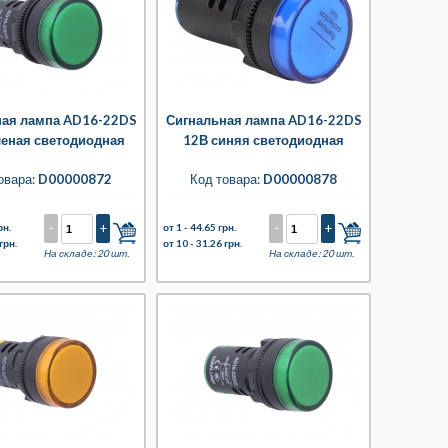
ная лампа AD16-22DS
Сигнальная лампа AD16-22DS
леная светодиодная
12В синяя светодиодная
овара:
D00000872
Код товара:
D00000878
-
+
-
+
рн.
от 1 -
44.65 грн.
грн.
от 10 -
31.26 грн.
На складе: 20 шт.
На складе: 20 шт.