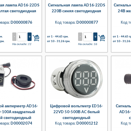
ая лампа AD16-22DS
Сигнальная лампа AD16-22DS
Сигналь
елтая светодиодная
220В синяя светодиодная
24В же
овара:
D00000876
Код товара:
D00000877
Код т
-
+
-
+
н.
от 1 -
44.65 грн.
от 1 -
44.65 г
грн.
от 10 -
31.26 грн.
от 10 -
31.26 
На складе: 11
На складе: 16
й амперметр AD16-
Цифровой вольтметр ED16-
Сигналь
-100А квадратный
22VD 50-500В AC белый
AD16-
й светодиодный
светодиодный
овара:
D00002074
Код товара:
D00001212
Код т