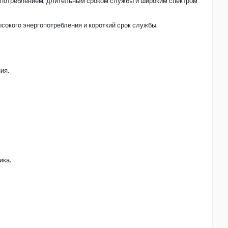
опотреблением, длительным сроком службы и широким спектром
окого энергопотребления и короткий срок службы.
ия.
ика.