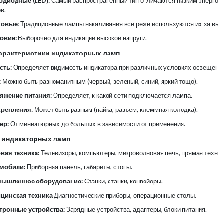
одиодные (LED):
Самый распространенный тип отличаются низким энерг
в.
овые:
Традиционные лампы накаливания все реже используются из-за выс
овие:
Выборочно для индикации высокой напруги.
арактеристики индикаторных ламп
сть:
Определяет видимость индикатора при различных условиях освещен
:
Можно быть разноманитным (червый, зеленый, синий, яркий тощо).
яжение питания:
Определяет, к какой сети подключается лампа.
крепления:
Может быть разным (пайка, разъем, клеммная колодка).
ер:
От миниатюрных до больших в зависимости от применения.
 индикаторных ламп
вая техника:
Телевизоры, компьютеры, микроволновая печь, прямая техн
мобили:
Приборная панель, габариты, стопы.
ышленное оборудование:
Станки, станки, конвейеры.
цинская техника
Диагностические приборы, операционные столы.
тронные устройства:
Зарядные устройства, адаптеры, блоки питания.