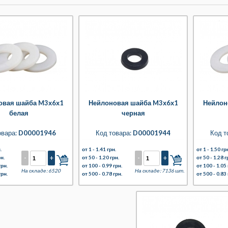
овая шайба M3х6х1
Нейлоновая шайба M3х6х1
Нейлон
белая
черная
овара:
D00001946
Код товара:
D00001944
Код т
.
от 1 -
1.41 грн.
от 1 -
1.50 гр
-
+
-
+
рн.
от 50 -
1.20 грн.
от 50 -
1.28 г
грн.
от 100 -
0.99 грн.
от 100 -
1.05 
На складе: 6520
На складе: 7136 шт.
грн.
от 500 -
0.78 грн.
от 500 -
0.83 