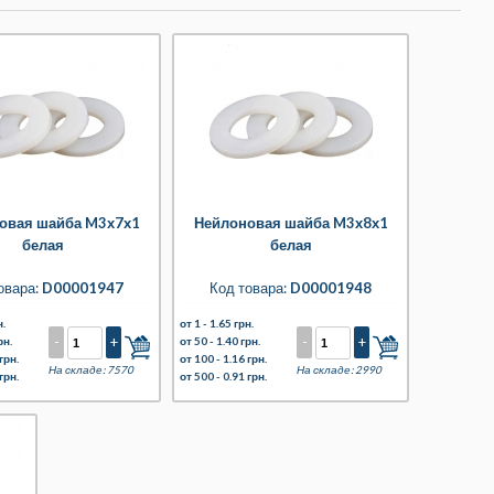
овая шайба M3х7х1
Нейлоновая шайба M3х8х1
белая
белая
овара:
D00001947
Код товара:
D00001948
н.
от 1 -
1.65 грн.
-
+
-
+
рн.
от 50 -
1.40 грн.
грн.
от 100 -
1.16 грн.
На складе: 7570
На складе: 2990
грн.
от 500 -
0.91 грн.