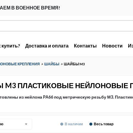
АЕМ В ВОЕННОЕ ВРЕМЯ!
к купить?
Доставка и оплата
Контакты
Новости
И
ЛОНОВЫЕ КРЕПЛЕНИЯ
>
ШАЙБЫ
>
ШАЙБЫ M3
 M3 ПЛАСТИКОВЫЕ НЕЙЛОНОВЫЕ
товлены из нейлона PA66 под метрическую резьбу М3. Пласти
ию
В наличии
Весь товар