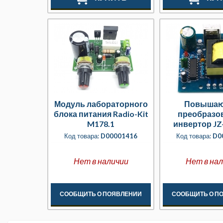
Модуль лабораторного
Повыша
блока питания Radio-Kit
преобразо
M178.1
инвертор JZ
12VDC в 2
Код товара:
D00001416
Код товара:
D0
Нет в наличии
Нет в на
СООБЩИТЬ О ПОЯВЛЕНИИ
СООБЩИТЬ О П