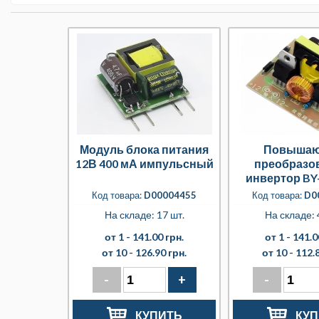
Модуль блока питания
Повыша
12В 400 мА импульсный
преобразо
инвертор BY
12VDC в 2
Код товара:
D00004455
Код товара:
D0
На складе: 17 шт.
На складе: 
от 1 -
141.00 грн.
от 1 -
141.0
от 10 -
126.90 грн.
от 10 -
112.8
-
+
-
КУПИТЬ
КУП