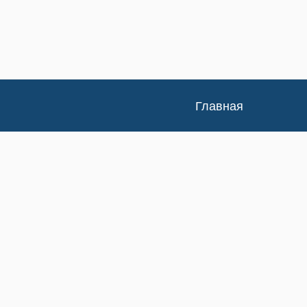
Главная
Каталог
Доставка и оплата
Контакты
Статьи
Новости
Изучение спроса