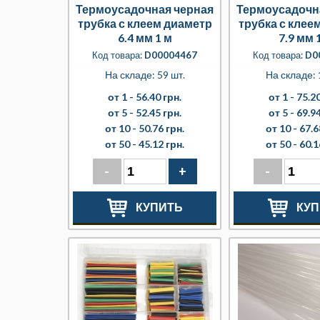
Термоусадочная черная
Термоусадочн
трубка с клеем диаметр
трубка с клее
6.4 мм 1 м
7.9 мм 
Код товара:
D00004467
Код товара:
D0
На складе: 59 шт.
На складе: 
от 1 -
56.40 грн.
от 1 -
75.20
от 5 -
52.45 грн.
от 5 -
69.94
от 10 -
50.76 грн.
от 10 -
67.6
от 50 -
45.12 грн.
от 50 -
60.1
-
+
-
КУПИТЬ
КУП