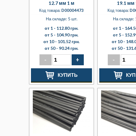
12.7 мм 1 м
19.1 мм 
Код товара:
D00004473
Код товара:
D0
На складе: 5 шт.
На складе: 
от 1 -
112.80 грн.
от 1 -
164.5
от 5 -
104.90 грн.
от 5 -
152.9
от 10 -
101.52 грн.
от 10 -
148.0
от 50 -
90.24 грн.
от 50 -
131.6
-
+
-
КУПИТЬ
КУП