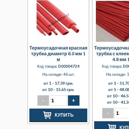
Термоусадочная красная
Термоусадочна
трубка диаметр 8.0 мм 1
трубка с клее
м
4.8 мм 
Код товара:
D00004724
Код товара:
D0
На складе: 46 шт.
На складе: 1
от 1 -
17.39 грн.
от 1 -
51.70
от 10 -
15.65 грн.
от 5 -
48.08
от 10 -
46.5
-
+
от 50 -
41.3
-
КУПИТЬ
КУП