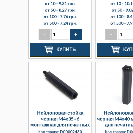
от 10 -
9.31 грн.
от 10 -
10.1
от 50 -
8.27 грн.
от 50 -
9.02
от 100 -
7.76 грн.
от 100 -
8.4
от 500 -
7.24 грн.
от 500 -
7.9
-
+
-
КУПИТЬ
КУП
Нейлоновая стойка
Нейлоновая
черная M4x35+6
черная M4x40 
монтажная для печатных
для печатн
плат
Код товара:
D00002430
Код товара:
D0