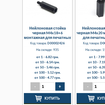
Нейлоновая стойка
Нейлоновая
черная M4x18+6
черная M4x20 
монтажная для печатных
для печатн
плат
Код товара:
D00002426
Код товара:
D0
На складе: 935
На складе: 1
от 1 -
6.82 грн.
от 1 -
7.99
от 10 -
6.14 грн.
от 10 -
7.19
от 50 -
5.46 грн.
от 50 -
6.39
от 100 -
5.12 грн.
от 100 -
5.9
от 500 -
4.77 грн.
от 500 -
5.5
-
+
-
КУПИТЬ
КУП