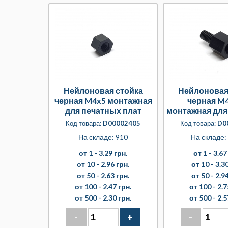
Нейлоновая стойка
Нейлоновая
черная M4x5 монтажная
черная M
для печатных плат
монтажная для
плат
Код товара:
D00002405
Код товара:
D0
На складе: 910
На складе:
от 1 -
3.29 грн.
от 1 -
3.67
от 10 -
2.96 грн.
от 10 -
3.30
от 50 -
2.63 грн.
от 50 -
2.94
от 100 -
2.47 грн.
от 100 -
2.7
от 500 -
2.30 грн.
от 500 -
2.5
-
+
-