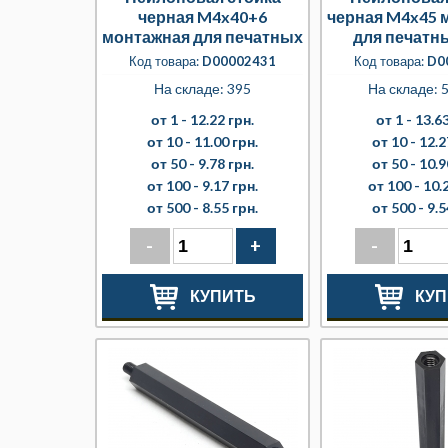
черная M4x40+6
черная M4x45 
монтажная для печатных
для печатн
плат
Код товара:
D00002431
Код товара:
D0
На складе: 395
На складе: 5
от 1 -
12.22 грн.
от 1 -
13.63
от 10 -
11.00 грн.
от 10 -
12.2
от 50 -
9.78 грн.
от 50 -
10.9
от 100 -
9.17 грн.
от 100 -
10.
от 500 -
8.55 грн.
от 500 -
9.5
-
+
-
КУПИТЬ
КУП