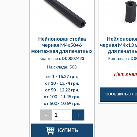
Нейлоновая стойка
Нейлоновая
черная M4x50+6
черная M4x13 
монтажная для печатных
для печатн
плат
Код товара:
D00002433
Код товара:
D0
На складе: 508
Нет в на
от 1 -
15.27 грн.
от 10 -
13.74 грн.
от 50 -
12.22 грн.
СООБЩИТЬ О П
от 100 -
11.45 грн.
от 500 -
10.69 грн.
-
+
КУПИТЬ