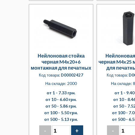
Нейлоновая стойка
Нейлоновая
черная M4x20+6
черная M4x25 
монтажная для печатных
для печатн
плат
Код товара:
D00002427
Код товара:
D0
На складе: 2000
На складе: 8
от 1 -
7.33 грн.
от 1 -
9.40
от 10 -
6.60 грн.
от 10 -
8.46
от 50 -
5.86 грн.
от 50 -
7.52
от 100 -
5.50 грн.
от 100 -
7.0
от 500 -
5.13 грн.
от 500 -
6.5
-
+
-