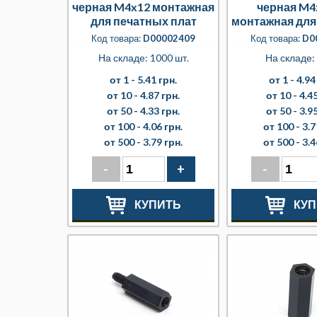
черная M4x12 монтажная
черная M4
для печатных плат
монтажная для
плат
Код товара:
D00002409
Код товара:
D0
На складе: 1000 шт.
На складе:
от 1 -
5.41 грн.
от 1 -
4.94
от 10 -
4.87 грн.
от 10 -
4.45
от 50 -
4.33 грн.
от 50 -
3.95
от 100 -
4.06 грн.
от 100 -
3.7
от 500 -
3.79 грн.
от 500 -
3.4
-
+
-
КУПИТЬ
КУП