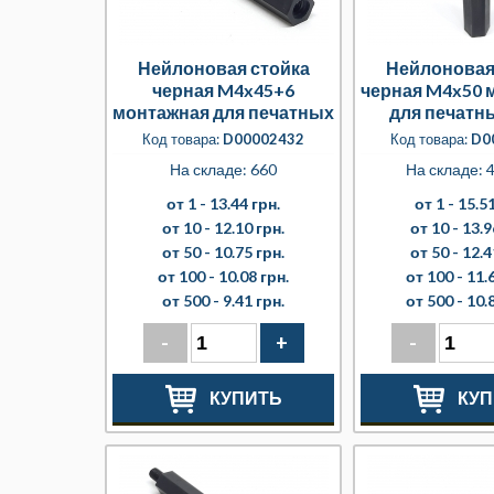
Нейлоновая стойка
Нейлоновая
черная M4x45+6
черная M4x50 
монтажная для печатных
для печатн
плат
Код товара:
D00002432
Код товара:
D0
На складе: 660
На складе: 4
от 1 -
13.44 грн.
от 1 -
15.51
от 10 -
12.10 грн.
от 10 -
13.9
от 50 -
10.75 грн.
от 50 -
12.4
от 100 -
10.08 грн.
от 100 -
11.
от 500 -
9.41 грн.
от 500 -
10.
-
+
-
КУПИТЬ
КУП