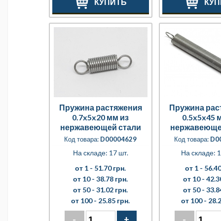
КУПИТЬ
КУП
Пружина растяжения
Пружина рас
0.7x5x20 мм из
0.5x5x45 
нержавеющей стали
нержавеюще
Код товара:
D00004629
Код товара:
D0
На складе: 17 шт.
На складе: 1
от 1 -
51.70 грн.
от 1 -
56.40
от 10 -
38.78 грн.
от 10 -
42.3
от 50 -
31.02 грн.
от 50 -
33.8
от 100 -
25.85 грн.
от 100 -
28.2
-
+
-