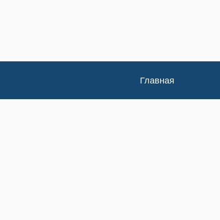
Главная
Каталог
Доставка и оплата
Контакты
Статьи
Новости
Изучение спроса