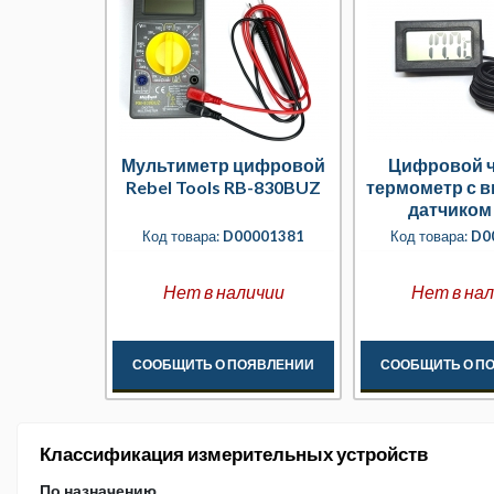
Мультиметр цифровой
Цифровой 
Rebel Tools RB-830BUZ
термометр с 
датчиком 
батарейкам
Код товара:
D00001381
Код товара:
D0
Нет в наличии
Нет в на
СООБЩИТЬ О ПОЯВЛЕНИИ
СООБЩИТЬ О П
Классификация измерительных устройств
По назначению