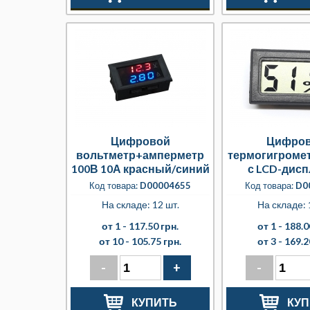
Цифровой
Цифро
вольтметр+амперметр
термогигроме
100В 10А красный/синий
с LCD-дисп
светодиодный
батарейкам
Код товара:
D00004655
Код товара:
D0
На складе: 12 шт.
На складе: 
от 1 -
117.50 грн.
от 1 -
188.0
от 10 -
105.75 грн.
от 3 -
169.2
-
+
-
КУПИТЬ
КУП