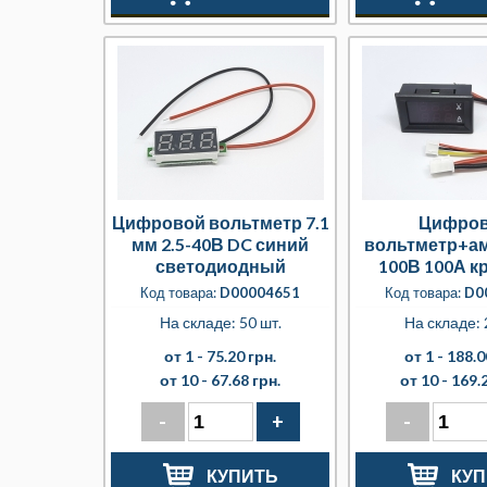
Цифровой вольтметр 7.1
Цифро
мм 2.5-40В DC синий
вольтметр+а
светодиодный
100В 100А к
синий свето
Код товара:
D00004651
Код товара:
D0
На складе: 50 шт.
На складе: 
от 1 -
75.20 грн.
от 1 -
188.0
от 10 -
67.68 грн.
от 10 -
169.2
-
+
-
КУПИТЬ
КУП