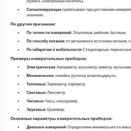
(бумага, электронный носитель).
Сигнализирующие
срабатывают при достижении измеряе
значения.
По другим признакам:
По точности измерений:
Эталонные, рабочие, бытовые.
По способу питания:
от автономного источника питания, от
По габаритам и мобильности:
Стационарные, переносные
Примеры измерительных приборов:
Электрические:
Амперметр, вольтметр, омметр, мультимет
Механические:
линейка, рулетка, штангенциркуль.
Тепловые:
Термометр, пирометр.
Световые:
Люксметр.
Часовые:
Часы, секундомер.
Звуковые:
Шумомер.
Основные параметры измерительных приборов:
Диапазон измерений:
Определение минимального и макс