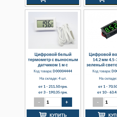
Цифровой белый
Цифровой во
термометр с выносным
14.2 мм 4.5
датчиком 1 м с
зеленый свет
батарейками LR44
Код товара:
D00004444
Код товара:
D0
На складе: 4 шт.
На складе
от 1 -
211.50 грн.
от 1 -
70.50
от 3 -
190.35 грн.
от 10 -
63.4
-
+
-
КУПИТЬ
КУП