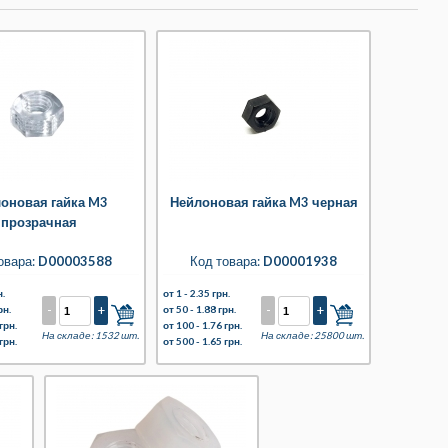
оновая гайка M3
Нейлоновая гайка M3 черная
прозрачная
овара:
D00003588
Код товара:
D00001938
н.
от 1 -
2.35 грн.
-
+
-
+
рн.
от 50 -
1.88 грн.
грн.
от 100 -
1.76 грн.
На складе: 1532 шт.
На складе: 25800 шт.
грн.
от 500 -
1.65 грн.