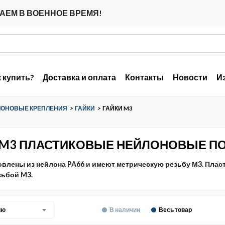
АЕМ В ВОЕННОЕ ВРЕМЯ!
к купить?
Доставка и оплата
Контакты
Новости
И
ЛОНОВЫЕ КРЕПЛЕНИЯ
>
ГАЙКИ
>
ГАЙКИ M3
 M3 ПЛАСТИКОВЫЕ НЕЙЛОНОВЫЕ 
овлены из нейлона PA66 и имеют метрическую резьбу М3. Пла
зьбой M3.
ию
В наличии
Весь товар