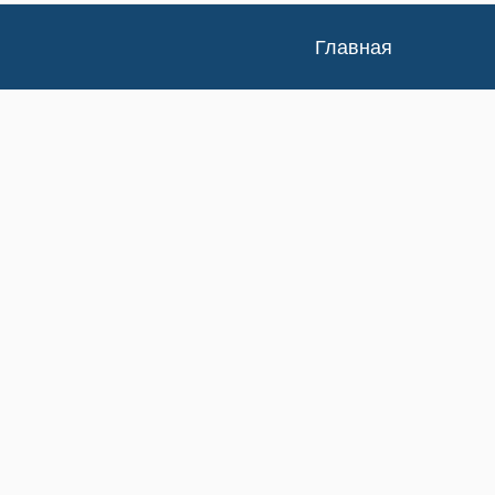
Главная
Каталог
Доставка и оплата
Контакты
Статьи
Новости
Изучение спроса
Возврат/Обмен
О нас