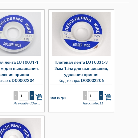
ая лента LUT0031-1
Плетеная лента LUT0031-3
5м для выпаивания,
3мм 1.5м для выпаивания,
аления припоя
удаления припоя
овара:
D00002204
Код товара:
D00002206
-
+
-
+
108.10 грн.
На складе: 13 шт.
На складе: 11