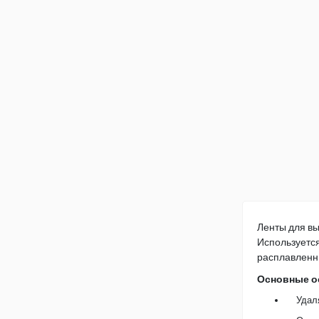
Ленты для в
Используетс
расплавленны
Основные о
Удал