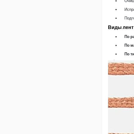
Очищ
Испр
Подг
Виды лент
По р
По м
По т