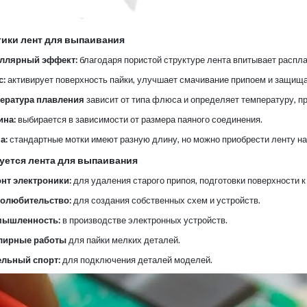
тики лент для выпаивания
ллярный эффект:
благодаря пористой структуре лента впитывает расплав
:
активирует поверхность пайки, улучшает смачивание припоем и защища
ература плавления
зависит от типа флюса и определяет температуру, пр
на:
выбирается в зависимости от размера паяного соединения.
а:
стандартные мотки имеют разную длину, но можно приобрести ленту на
уется лента для выпаивания
нт электроники:
для удаления старого припоя, подготовки поверхности к
олюбительство:
для создания собственных схем и устройств.
ышленность:
в производстве электронных устройств.
лирные работы
для пайки мелких деталей.
льный спорт:
для подключения деталей моделей.