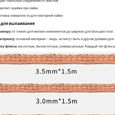
ает паяльные соединения от окислов
авляет ошибки при пайке
отовка поверхности для повторной пайки
 для выпаивания
азмеру:
от тонких для мелких компонентов до широких для больших плат.
атериалу:
основной материал – медь, но могут быть и другие добавки для
ипу флюса:
кислотные, бескислотные, универсальные. Каждый тип флюса 