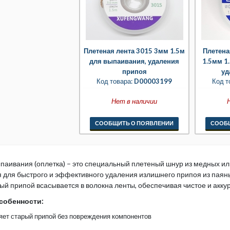
Плетеная лента 3015 3мм 1.5м
Плетена
для выпаивания, удаления
1.5мм 1
припоя
уд
Код товара:
D00003199
Код т
Нет в наличии
СООБЩИТЬ О ПОЯВЛЕНИИ
СООБ
ыпаивания (оплетка) – это специальный плетеный шнур из медных 
я для быстрого и эффективного удаления излишнего припоя из пая
й припой всасывается в волокна ленты, обеспечивая чистое и акку
собенности:
яет старый припой без повреждения компонентов