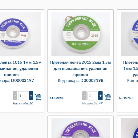
 лента 1015 1мм 1.5м
Плетеная лента 2015 2мм 1.5м
Плетен
паивания, удаления
для выпаивания, удаления
1мм 1.
припоя
припоя
уд
овара:
D00003197
Код товара:
D00003198
Код т
-
+
-
+
61.10 грн.
63.45 грн.
На складе: 30
На складе: 47