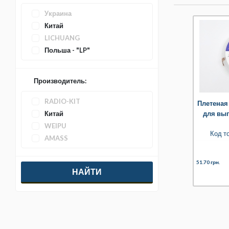
Украина
Китай
LICHUANG
Польша - "LP"
RADIO-KIT
Производитель:
RADIO-KIT
Плетеная
Китай
для вы
WEIPU
Код т
AMASS
EKYK
51.70 грн.