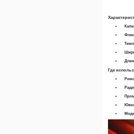
Характерис
Капи
Флюс
Темп
Шири
Длин
Где использ
Ремо
Ради
Пром
Юве
Моде