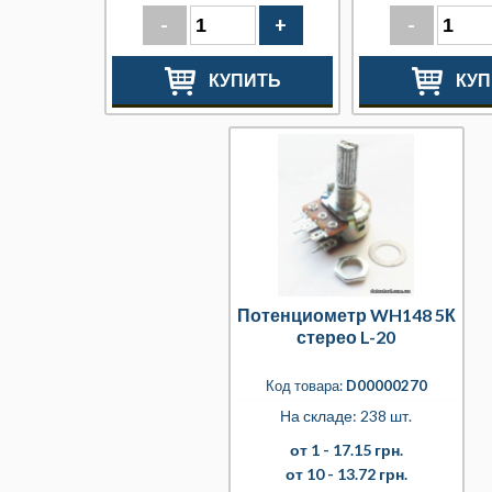
-
+
-
КУПИТЬ
КУП
Потенциометр WH148 5К
стерео L-20
Код товара:
D00000270
На складе: 238 шт.
от 1 -
17.15 грн.
от 10 -
13.72 грн.