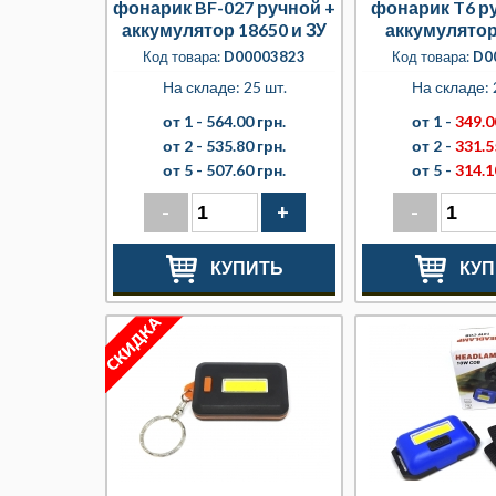
фонарик BF-027 ручной +
фонарик T6 р
аккумулятор 18650 и ЗУ
аккумулятор
Код товара:
D00003823
Код товара:
D0
На складе: 25 шт.
На складе: 
от 1 -
564.00 грн.
от 1 -
349.0
от 2 -
535.80 грн.
от 2 -
331.5
от 5 -
507.60 грн.
от 5 -
314.1
-
+
-
КУПИТЬ
КУП