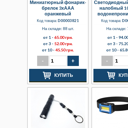
Миниатюрный фонарик-
Светодиодный
брелок 3хААА
налобный 1
оранжевый
водонепрон
сини
Код товара:
D00003821
Код товара:
D0
На складе: 88 шт.
На складе: 
от 1 -
65.00 грн.
от 1 -
94.00
от 3 -
52.00 грн.
от 3 -
75.20
от 10 -
45.50 грн.
от 10 -
65.8
-
+
-
КУПИТЬ
КУП