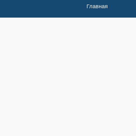
Главная
Каталог
Доставка и оплата
Контакты
Статьи
Новости
Изучение спроса
Возврат/Обмен
О нас
Полная версия