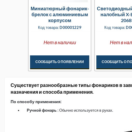
Миниатюрный фонарик-
Светодиодный
брелок с алюминиевым
налобный X-B
корпусом
2068
водонепрон
Код товара:
D00001229
Код товара:
D0
голуб
Нет в наличии
Нет в на
СООБЩИТЬ О ПОЯВЛЕНИИ
СООБЩИТЬ О П
Существует разнообразные типы фонариков в зав
назначения и способа применения.
По способу применения:
Ручной фонарь
: Обычно используется в руках.