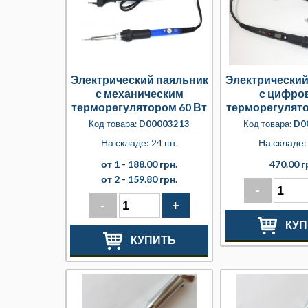
Электрический паяльник
Электрический
с механическим
с цифро
терморегулятором 60 Вт
терморегулято
220 В
220 В + сменн
Код товара:
D00003213
Код товара:
D0
шт
На складе: 24 шт.
На складе: 
от 1 -
188.00 грн.
470.00 г
от 2 -
159.80 грн.
-
-
+
КУП
КУПИТЬ