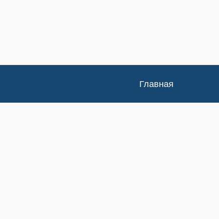
Главная
Каталог
Доставка и оплата
Контакты
Статьи
Новости