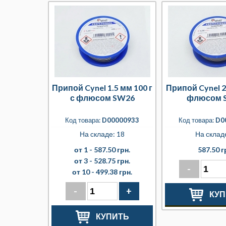
Припой Cynel 1.5 мм 100 г
Припой Cynel 2 
с флюсом SW26
флюсом 
Код товара:
D00000933
Код товара:
D0
На складе: 18
На складе
от 1 -
587.50 грн.
587.50 г
от 3 -
528.75 грн.
-
от 10 -
499.38 грн.
-
+
КУП
КУПИТЬ