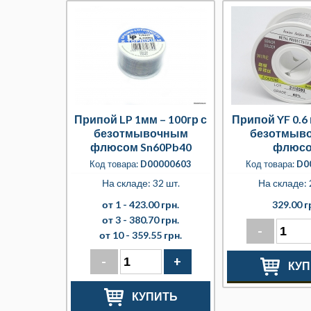
Припой LP 1мм – 100гр с
Припой YF 0.6 
безотмывочным
безотмыв
флюсом Sn60Pb40
флюс
Код товара:
D00000603
Код товара:
D0
На складе: 32 шт.
На складе: 
от 1 -
423.00 грн.
329.00 г
от 3 -
380.70 грн.
-
от 10 -
359.55 грн.
-
+
КУП
КУПИТЬ