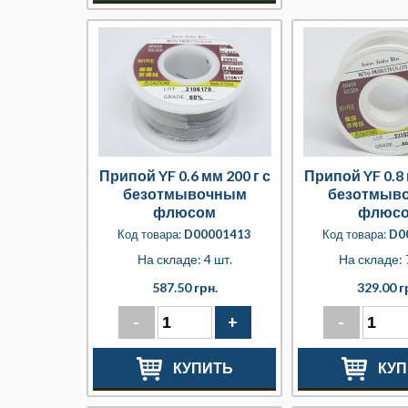
Припой YF 0.6 мм 200 г с
Припой YF 0.8 
безотмывочным
безотмыв
флюсом
флюс
Код товара:
D00001413
Код товара:
D0
На складе: 4 шт.
На складе: 
587.50 грн.
329.00 г
-
+
-
КУПИТЬ
КУП