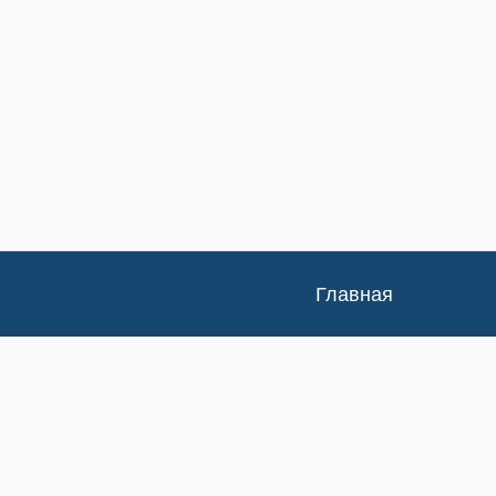
Главная
Каталог
Доставка и оплата
Контакты