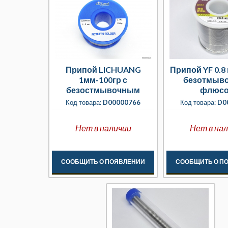
Припой LICHUANG
Припой YF 0.8 
1мм-100гр с
безотмыв
безостмывочным
флюс
флюсом
Код товара:
D00000766
Код товара:
D0
Нет в наличии
Нет в на
СООБЩИТЬ О ПОЯВЛЕНИИ
СООБЩИТЬ О П