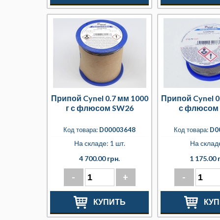
Припой Cynel 0.7 мм 1000
Припой Cynel 0.
г с флюсом SW26
с флюсом
Код товара:
D00003648
Код товара:
D0
На складе: 1 шт.
На складе
4 700.00 грн.
1 175.00 
-
+
-
КУПИТЬ
КУП