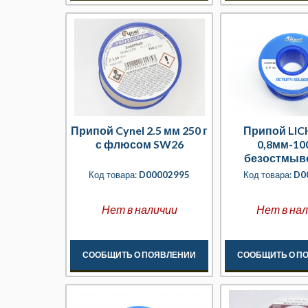
Припой Cynel 2.5 мм 250 г
Припой LI
с флюсом SW26
0,8мм-10
безостмы
флюс
Код товара:
D00002995
Код товара:
D0
Нет в наличии
Нет в на
СООБЩИТЬ О ПОЯВЛЕНИИ
СООБЩИТЬ О П