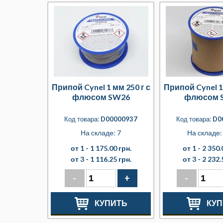
Припой Cynel 1 мм 250 г с
Припой Cynel 1 
флюсом SW26
флюсом 
Код товара:
D00000937
Код товара:
D0
На складе: 7
На складе: 
от 1 -
1 175.00 грн.
от 1 -
2 350.
от 3 -
1 116.25 грн.
от 3 -
2 232.
-
+
-
КУПИТЬ
КУП