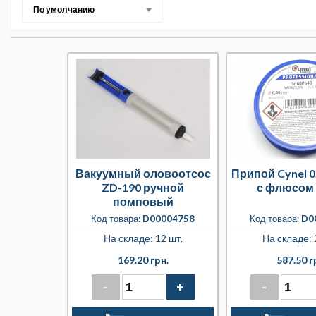
По умолчанию
Вакуумный оловоотсос
Припой Cynel 0.
ZD-190 ручной
с флюсом
помповый
Код товара:
D00004758
Код товара:
D0
На складе: 12 шт.
На складе: 
169.20 грн.
587.50 г
-
+
-