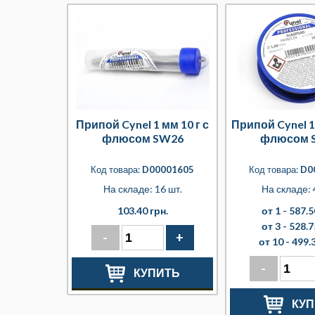
Припой Cynel 1 мм 10 г с
Припой Cynel 1 
флюсом SW26
флюсом 
Код товара:
D00001605
Код товара:
D0
На складе: 16 шт.
На складе: 
103.40 грн.
от 1 -
587.5
от 3 -
528.7
-
+
от 10 -
499.3
-
КУПИТЬ
КУП