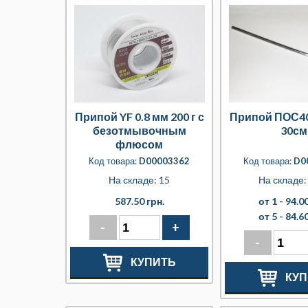
Припой YF 0.8 мм 200 г с
Припой ПОС40
безотмывочным
30см
флюсом
Код товара:
D00003362
Код товара:
D0
На складе: 15
На складе: 
587.50 грн.
от 1 -
94.00
от 5 -
84.60
-
+
-
КУПИТЬ
КУП