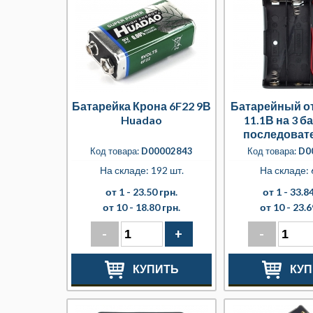
Батарейка Крона 6F22 9В
Батарейный от
Huadao
11.1В на 3 б
последоват
подключе
Код товара:
D00002843
Код товара:
D0
На складе: 192 шт.
На складе: 
от 1 -
23.50 грн.
от 1 -
33.84
от 10 -
18.80 грн.
от 10 -
23.6
-
+
-
КУПИТЬ
КУП