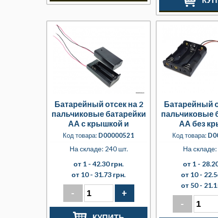
Батарейный отсек на 2
Батарейный о
пальчиковые батарейки
пальчиковые 
АА с крышкой и
АА без к
выключателем
Код товара:
D00000521
Код товара:
D0
На складе: 240 шт.
На складе: 
от 1 -
42.30 грн.
от 1 -
28.20
от 10 -
31.73 грн.
от 10 -
22.5
от 50 -
21.1
-
+
-
КУПИТЬ