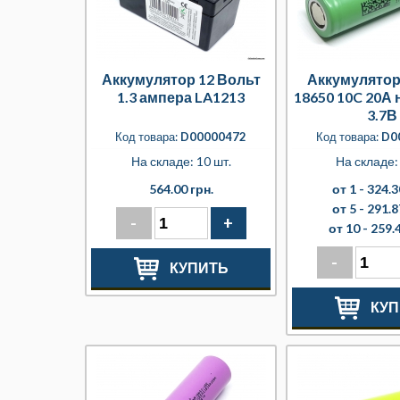
Аккумулятор 12 Вольт
Аккумулято
1.3 ампера LA1213
18650 10C 20А 
3.7В
Код товара:
D00000472
Код товара:
D0
На складе: 10 шт.
На складе: 
564.00 грн.
от 1 -
324.3
от 5 -
291.8
-
+
от 10 -
259.4
-
КУПИТЬ
КУП