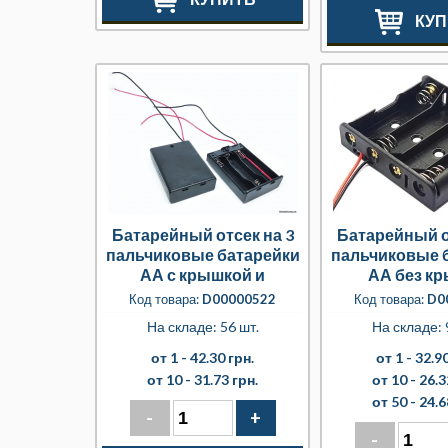
КУП
Батарейный отсек на 3
Батарейный о
пальчиковые батарейки
пальчиковые 
АА с крышкой и
АА без к
выключателем
Код товара:
D00000522
Код товара:
D0
На складе: 56 шт.
На складе: 
от 1 -
42.30 грн.
от 1 -
32.90
от 10 -
31.73 грн.
от 10 -
26.3
от 50 -
24.6
-
+
-