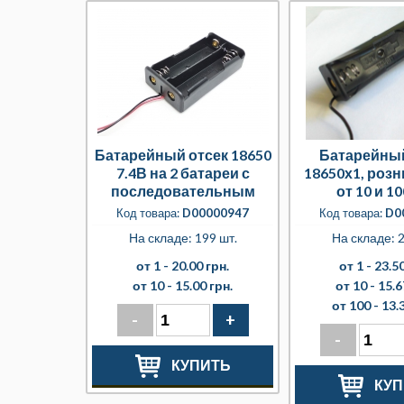
Батарейный отсек 18650
Батарейный
7.4В на 2 батареи с
18650х1, розн
последовательным
от 10 и 10
подключением
Код товара:
D00000947
Код товара:
D0
На складе: 199 шт.
На складе: 2
от 1 -
20.00 грн.
от 1 -
23.50
от 10 -
15.00 грн.
от 10 -
15.6
от 100 -
13.
-
+
-
КУПИТЬ
КУП