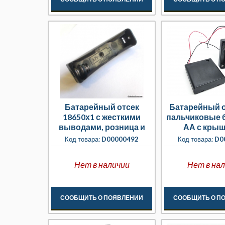
Батарейный отсек
Батарейный о
18650х1 с жесткими
пальчиковые 
выводами, розница и
АА с крыш
опт от 10 и 100 шт.
выключат
Код товара:
D00000492
Код товара:
D0
Нет в наличии
Нет в на
СООБЩИТЬ О ПОЯВЛЕНИИ
СООБЩИТЬ О П