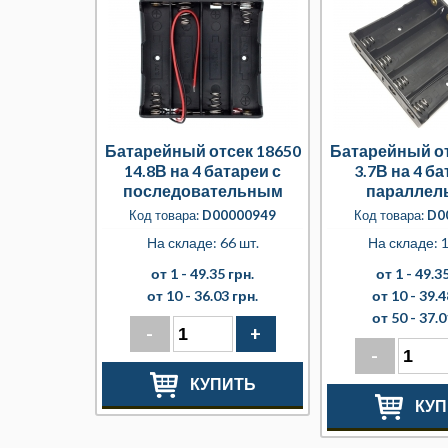
Батарейный отсек 18650
Батарейный от
14.8В на 4 батареи с
3.7В на 4 ба
последовательным
параллел
подключением
подключе
Код товара:
D00000949
Код товара:
D0
На складе: 66 шт.
На складе: 1
от 1 -
49.35 грн.
от 1 -
49.35
от 10 -
36.03 грн.
от 10 -
39.4
от 50 -
37.0
-
+
-
КУПИТЬ
КУП