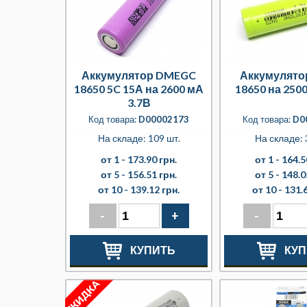
Аккумулятор DMEGC
Аккумулятор
18650 5C 15А на 2600 мА
18650 на 2500
3.7В
Код товара:
D00002173
Код товара:
D0
На складе: 109 шт.
На складе: 
от 1 -
173.90 грн.
от 1 -
164.5
от 5 -
156.51 грн.
от 5 -
148.0
от 10 -
139.12 грн.
от 10 -
131.6
-
+
-
КУПИТЬ
КУП