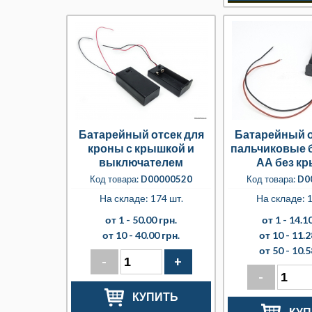
Батарейный отсек для
Батарейный о
кроны с крышкой и
пальчиковые 
выключателем
АА без к
Код товара:
D00000520
Код товара:
D0
На складе: 174 шт.
На складе: 1
от 1 -
50.00 грн.
от 1 -
14.10
от 10 -
40.00 грн.
от 10 -
11.2
от 50 -
10.5
-
+
-
КУПИТЬ
КУП