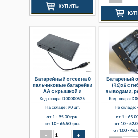
КУПИТЬ
КУП
Батарейный отсек на 8
Батареный о
пальчиковые батарейки
(R6)х8 с г
АА с крышкой и
выводами, р
выключателем и
опт от 10 и 
Код товара:
D00000525
Код товара:
D0
штекером 5.5*2.1мм
На складе: 90 шт.
На складе: 
от 1 -
95.00 грн.
от 1 -
65.00
от 10 -
66.50 грн.
от 10 -
52.0
от 100 -
46.
-
+