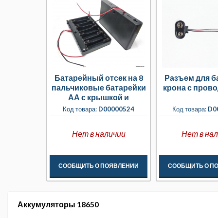
Батарейный отсек на 8
Разъем для б
пальчиковые батарейки
крона с пров
АА с крышкой и
выключателем
Код товара:
D00000524
Код товара:
D0
Нет в наличии
Нет в на
СООБЩИТЬ О ПОЯВЛЕНИИ
СООБЩИТЬ О П
Аккумуляторы 18650