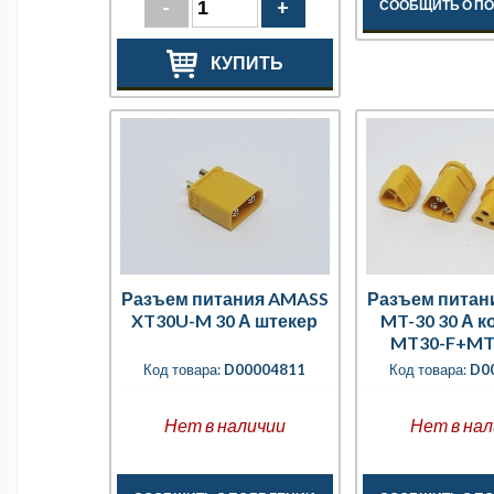
-
+
СООБЩИТЬ О П
КУПИТЬ
Разъем питания AMASS
Разъем питан
XT30U-M 30 А штекер
MT-30 30 А к
MT30-F+MT
колпач
Код товара:
D00004811
Код товара:
D0
Нет в наличии
Нет в нал