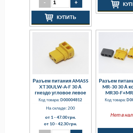
-
+
КУП
КУПИТЬ
Разъем питания AMASS
Разъем питан
XT30ULW-A-F 30 А
MR-30 30 А к
гнездо угловое левое
MR30-F+MR
кожух
Код товара:
D00004812
Код товара:
D0
На складе: 200
Нет в нал
от 1 -
47.00 грн.
от 10 -
42.30 грн.