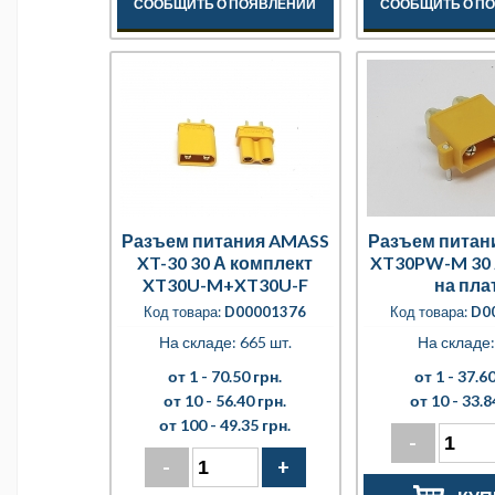
СООБЩИТЬ О ПОЯВЛЕНИИ
СООБЩИТЬ О П
Разъем питания AMASS
Разъем питан
XT-30 30 А комплект
XT30PW-M 30 
XT30U-M+XT30U-F
на пла
Код товара:
D00001376
Код товара:
D0
На складе: 665 шт.
На складе:
от 1 -
70.50 грн.
от 1 -
37.60
от 10 -
56.40 грн.
от 10 -
33.8
от 100 -
49.35 грн.
-
-
+