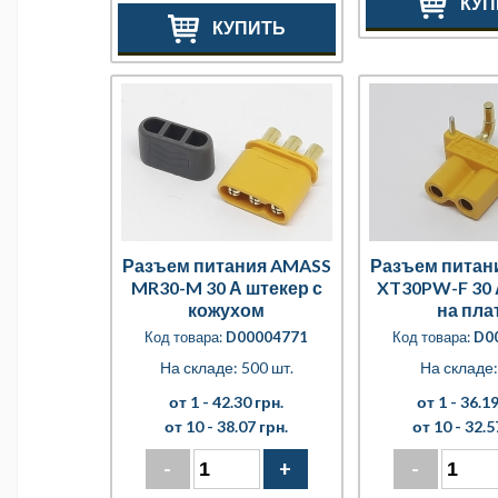
КУП
КУПИТЬ
Разъем питания AMASS
Разъем питан
MR30-M 30 А штекер с
XT30PW-F 30 
кожухом
на пла
Код товара:
D00004771
Код товара:
D0
На складе: 500 шт.
На складе:
от 1 -
42.30 грн.
от 1 -
36.19
от 10 -
38.07 грн.
от 10 -
32.5
-
+
-