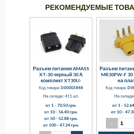
РЕКОМЕНДУЕМЫЕ ТОВ
Разъем питания AMASS
Разъем питан
XT-30 черный 30 А
MR30PW-F 30 
комплект XT30U-
на пла
M+XT30U-F
Код товара:
D00003848
Код товара:
D0
На складе: 411 шт.
На складе
от 1 -
70.50 грн.
от 1 -
52.64
от 10 -
56.40 грн.
от 10 -
47.3
от 50 -
52.88 грн.
-
от 100 -
47.24 грн.