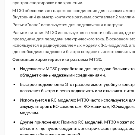
при транспортировке или хранении.
MT30 обеспечивает надежное соединение для высоких амперн
Внутренний диаметр контактов разъема составляет 2 миллим
Разъем"папа" используется для подключения к нагрузке.
Разъем питания MT30 используется во многих областях, где 
проводника для передачи электрического тока. В основном эт
используется в радиоуправляемых моделях (RC-моделях), а та
где необходимо надежно и быстро соединить или отключить п
Основные характеристики разъема MT30:
Надежность: MT30 разработана для передачи больших ток
обладает очень надежными соединениями.
Быстрое подключение Этот разъем имеет удобную констр
позволяет быстро и легко подключать или отключать пита
Используется в RC-моделях: MT30 часто используется д
аккумуляторов к RC-самолетам, RC-машинам, RC-квадрок
моделям.
Другие приложения: Помимо RC-моделей, MT30 может исп
областях, где нужно соединить электрические провода, е
передачу больших мощностей.