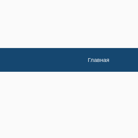
Главная
Каталог
Доставка и оплата
Контакты
Статьи
Новости