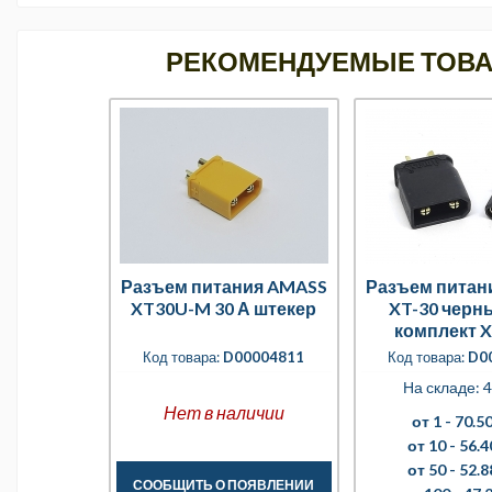
РЕКОМЕНДУЕМЫЕ ТОВ
Разъем питания AMASS
Разъем питан
XT30U-M 30 А штекер
XT-30 черны
комплект 
M+XT30
Код товара:
D00004811
Код товара:
D0
На складе: 4
Нет в наличии
от 1 -
70.50
от 10 -
56.4
от 50 -
52.8
СООБЩИТЬ О ПОЯВЛЕНИИ