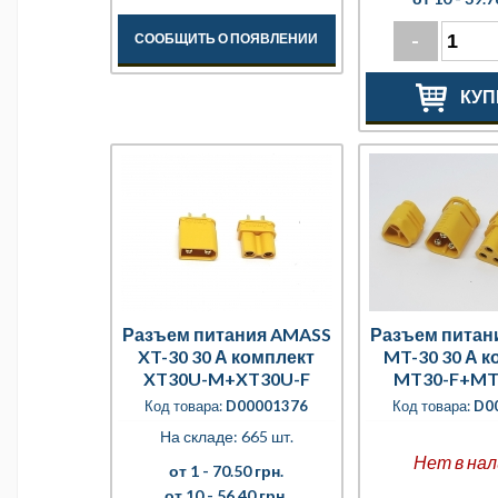
-
СООБЩИТЬ О ПОЯВЛЕНИИ
КУП
Разъем питания AMASS
Разъем питан
XT-30 30 А комплект
MT-30 30 А к
XT30U-M+XT30U-F
MT30-F+MT
колпач
Код товара:
D00001376
Код товара:
D0
На складе: 665 шт.
Нет в нал
от 1 -
70.50 грн.
от 10 -
56.40 грн.