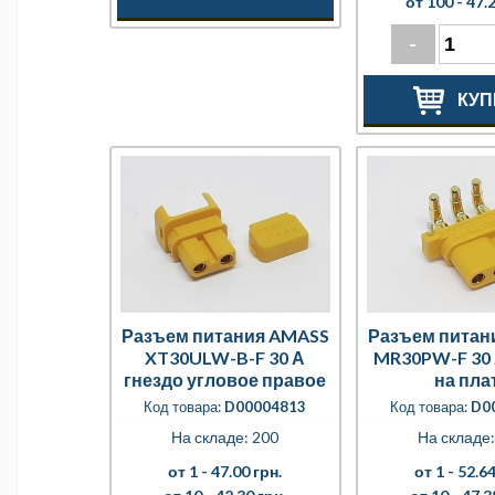
от 100 -
47.2
-
КУП
Разъем питания AMASS
Разъем питан
XT30ULW-B-F 30 А
MR30PW-F 30 
гнездо угловое правое
на пла
Код товара:
D00004813
Код товара:
D0
На складе: 200
На складе:
от 1 -
47.00 грн.
от 1 -
52.64