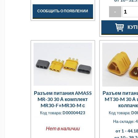
-
СООБЩИТЬ О ПОЯВЛЕНИИ
КУП
Разъем питания AMASS
Разъем питан
MR-30 30 А комплект
MT30-M 30 А 
MR30-F+MR30-M с
колпач
кожухом
Код товара:
D00004423
Код товара:
D0
На складе: 4
Нет в наличии
от 1 -
44.18
от 10 -
39.7