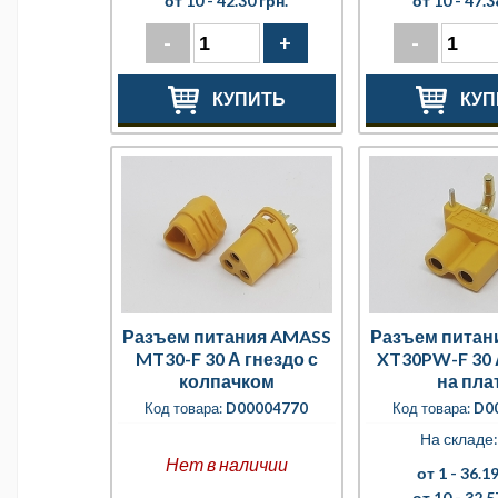
от 10 -
42.30 грн.
от 10 -
47.3
-
+
-
КУПИТЬ
КУП
Разъем питания AMASS
Разъем питан
MT30-F 30 А гнездо с
XT30PW-F 30 
колпачком
на пла
Код товара:
D00004770
Код товара:
D0
На складе:
Нет в наличии
от 1 -
36.19
от 10 -
32.5