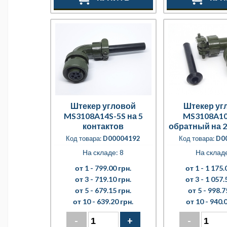
Штекер угловой
Штекер уг
MS3108A14S-5S на 5
MS3108A10
контактов
обратный на 2
Код товара:
D00004192
Код товара:
D0
На складе: 8
На складе
от 1 -
799.00 грн.
от 1 -
1 175.
от 3 -
719.10 грн.
от 3 -
1 057.
от 5 -
679.15 грн.
от 5 -
998.7
от 10 -
639.20 грн.
от 10 -
940.0
-
+
-