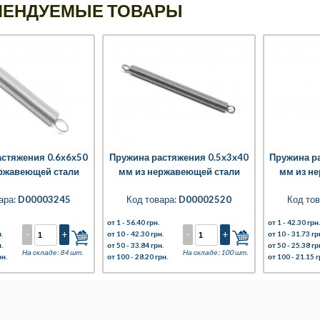
МЕНДУЕМЫЕ ТОВАРЫ
астяжения 0.6x6x50
Пружина растяжения 0.5x3x40
Пружина ра
ржавеющей стали
мм из нержавеющей стали
мм из н
ара:
D00003245
Код товара:
D00002520
Код тов
от 1 -
56.40 грн.
от 1 -
42.30 грн.
-
+
-
+
.
от 10 -
42.30 грн.
от 10 -
31.73 гр
.
от 50 -
33.84 грн.
от 50 -
25.38 гр
На складе: 84 шт.
На складе: 100 шт.
рн.
от 100 -
28.20 грн.
от 100 -
21.15 г