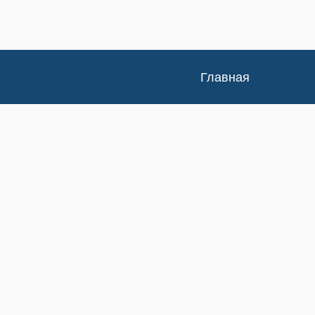
Главная
Каталог
Доставка и оплата
Контакты
Статьи
Новости
Изучение спроса
Возврат/Обмен