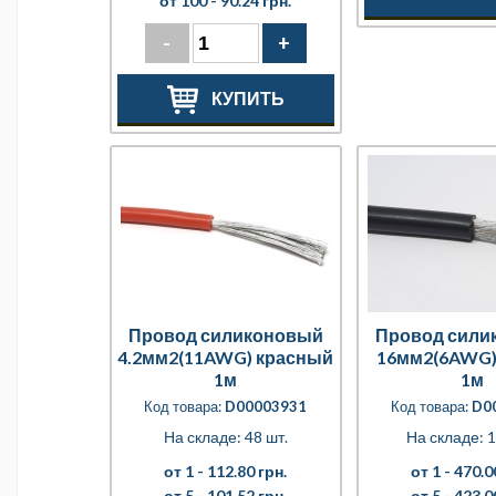
от 100 -
90.24 грн.
-
+
КУПИТЬ
Провод силиконовый
Провод сили
4.2мм2(11AWG) красный
16мм2(6AWG)
1м
1м
Код товара:
D00003931
Код товара:
D0
На складе: 48 шт.
На складе: 1
от 1 -
112.80 грн.
от 1 -
470.0
от 5 -
101.52 грн.
от 5 -
423.0