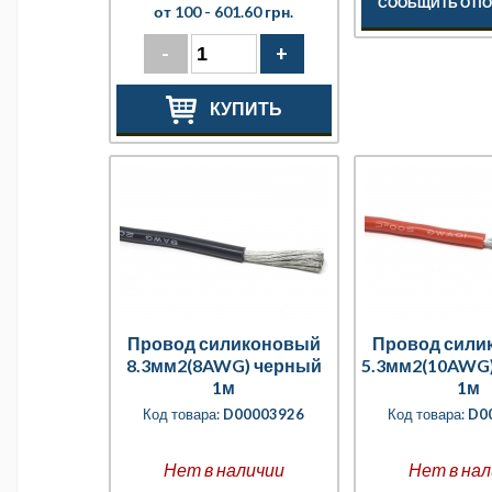
СООБЩИТЬ О П
от 100 -
601.60 грн.
-
+
КУПИТЬ
Провод силиконовый
Провод сили
8.3мм2(8AWG) черный
5.3мм2(10AWG
1м
1м
Код товара:
D00003926
Код товара:
D0
Нет в наличии
Нет в нал