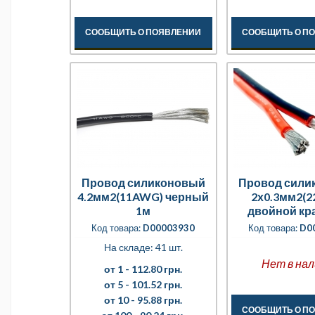
СООБЩИТЬ О ПОЯВЛЕНИИ
СООБЩИТЬ О П
Провод силиконовый
Провод сили
4.2мм2(11AWG) черный
2х0.3мм2(
1м
двойной кр
черный
Код товара:
D00003930
Код товара:
D0
На складе: 41 шт.
Нет в нал
от 1 -
112.80 грн.
от 5 -
101.52 грн.
от 10 -
95.88 грн.
СООБЩИТЬ О П