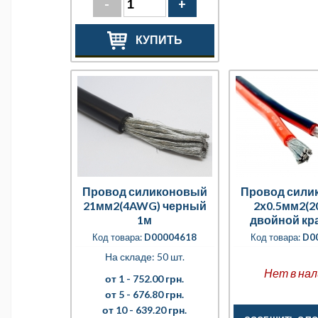
-
+
КУПИТЬ
Провод силиконовый
Провод сили
21мм2(4AWG) черный
2х0.5мм2(
1м
двойной кр
черный
Код товара:
D00004618
Код товара:
D0
На складе: 50 шт.
Нет в нал
от 1 -
752.00 грн.
от 5 -
676.80 грн.
от 10 -
639.20 грн.