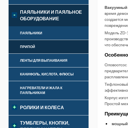
Вакуумный
ПАЯЛЬНИКИ И ПАЯЛЬНОЕ
время демон
ОБОРУДОВАНИЕ
создается м
повреждения
Модель ZD-1
ПАЯЛЬНИКИ
производств
что обеспеч
ПРИПОЙ
Особенно
ЛЕНТЫ ДЛЯ ВЫПАИВАНИЯ
Оловоотсос 
предварител
КАНИФОЛЬ, КИСЛОТА, ФЛЮСЫ
расплавленн
Тефлоновый 
НАГРЕВАТЕЛИ И ЖАЛА К
эффективнос
ПАЯЛЬНИКАМ
Корпус изго
Простой мех
РОЛИКИ И КОЛЕСА
Преимуще
ТУМБЛЕРЫ, КНОПКИ,
мощный 