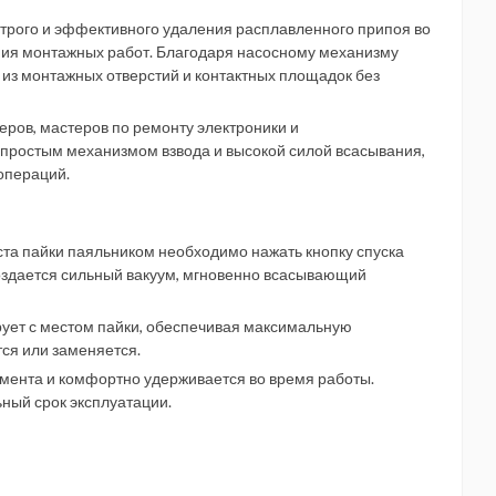
трого и эффективного удаления расплавленного припоя во
ния монтажных работ. Благодаря насосному механизму
из монтажных отверстий и контактных площадок без
ров, мастеров по ремонту электроники и
простым механизмом взвода и высокой силой всасывания,
операций.
та пайки паяльником необходимо нажать кнопку спуска
оздается сильный вакуум, мгновенно всасывающий
ует с местом пайки, обеспечивая максимальную
ся или заменяется.
румента и комфортно удерживается во время работы.
ный срок эксплуатации.