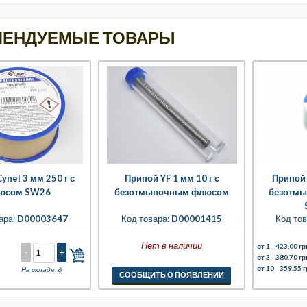
МЕНДУЕМЫЕ ТОВАРЫ
ynel 3 мм 250 г с
Припой YF 1 мм 10 г с
Припой 
юсом SW26
безотмывочным флюсом
безотм
ара:
D00003647
Код товара:
D00001415
Код тов
Нет в наличии
от 1 -
423.00 гр
-
+
от 3 -
380.70 гр
от 10 -
359.55 г
На складе: 6
СООБЩИТЬ О ПОЯВЛЕНИИ