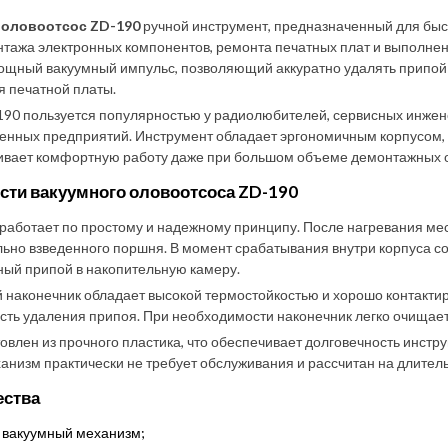
 оловоотсос ZD-190
ручной инструмент, предназначенный для быс
тажа электронных компонентов, ремонта печатных плат и выполне
ощный вакуумный импульс, позволяющий аккуратно удалять припой 
 печатной платы.
90 пользуется популярностью у радиолюбителей, сервисных инжене
енных предприятий. Инструмент обладает эргономичным корпусом, 
ивает комфортную работу даже при большом объеме демонтажных 
сти вакуумного оловоотсоса ZD-190
работает по простому и надежному принципу. После нагревания мес
ьно взведенного поршня. В момент срабатывания внутри корпуса с
ый припой в накопительную камеру.
наконечник обладает высокой термостойкостью и хорошо контактир
ть удаления припоя. При необходимости наконечник легко очищает
товлен из прочного пластика, что обеспечивает долговечность инст
анизм практически не требует обслуживания и рассчитан на длитель
ства
вакуумный механизм;