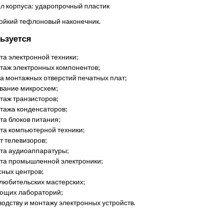
л корпуса: ударопрочный пластик
ойкий тефлоновый наконечник.
ьзуется
та электронной техники;
таж электронных компонентов;
ка монтажных отверстий печатных плат;
вание микросхем;
таж транзисторов;
тажа конденсаторов;
та блоков питания;
та компьютерной техники;
т телевизоров;
та аудиоаппаратуры;
та промышленной электроники;
сных центров;
любительских мастерских;
ющих лабораторий;
одству и монтажу электронных устройств.