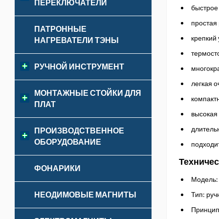
ПЕРЕКЛЮЧАТЕЛИ
быстрое
простая 
ПАТРОННЫЕ
крепкий
НАГРЕВАТЕЛИ ТЭНЫ
термост
РУЧНОЙ ИНСТРУМЕНТ
многокр
легкая о
МОНТАЖНЫЕ СТОЙКИ ДЛЯ
компакт
ПЛАТ
высокая
длитель
ПРОИЗВОДСТВЕННОЕ
ОБОРУДОВАНИЕ
подходи
Техничес
ФОНАРИКИ
Модель:
НЕОДИМОВЫЕ МАГНИТЫ
Тип: ру
Принцип