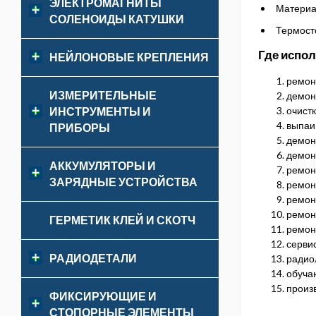
ЭЛЕКТРОМАГНИТЫ
Материа
СОЛЕНОИДЫ КАТУШКИ
Термост
Где испол
НЕЙЛОНОВЫЕ КРЕПЛЕНИЯ
ремон
ИЗМЕРИТЕЛЬНЫЕ
демон
очист
ИНСТРУМЕНТЫ И
выпаи
ПРИБОРЫ
демон
демон
АККУМУЛЯТОРЫ И
ремон
ЗАРЯДНЫЕ УСТРОЙСТВА
ремон
ремон
ремон
ГЕРМЕТИК КЛЕЙ И СКОТЧ
ремон
серви
РАДИОДЕТАЛИ
радио
обуча
произв
ФИКСИРУЮЩИЕ И
СТОПОРНЫЕ ЭЛЕМЕНТЫ