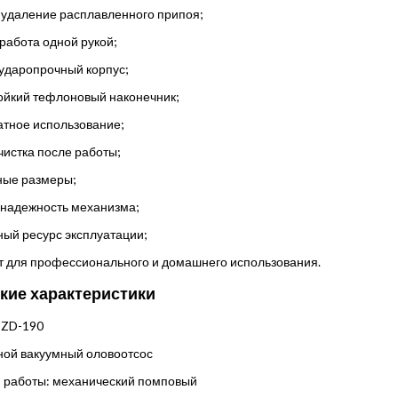
 удаление расплавленного припоя;
работа одной рукой;
 ударопрочный корпус;
ойкий тефлоновый наконечник;
атное использование;
чистка после работы;
ные размеры;
 надежность механизма;
ный ресурс эксплуатации;
т для профессионального и домашнего использования.
кие характеристики
 ZD-190
чной вакуумный оловоотсос
 работы: механический помповый