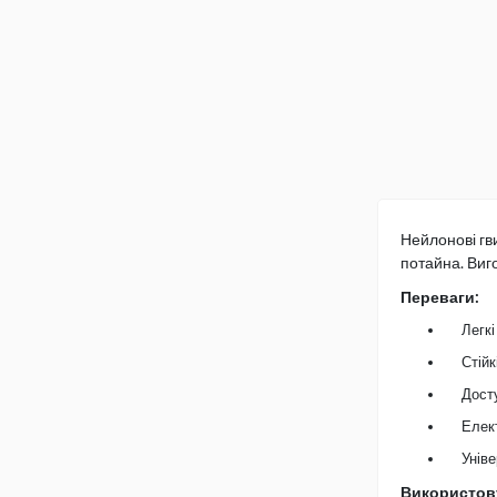
15+6
16
16+6
17
17+6
18
18+6
20
20+6
Нейлонові гв
22
потайна. Виго
22+6
25
Переваги:
25+6
Легкі
30
Стійк
30+6
Досту
35
Елект
35+6
40
Унів
40+6
Використов