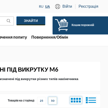
Вiйти
Реєстрація
RU
UA
Кошик порожній
вчення попиту
Повернення/Обмін
І ПІД ВИКРУТКУ M6
значені під викрутки різних типів накінечника
Товарів на сторінці:
25
50