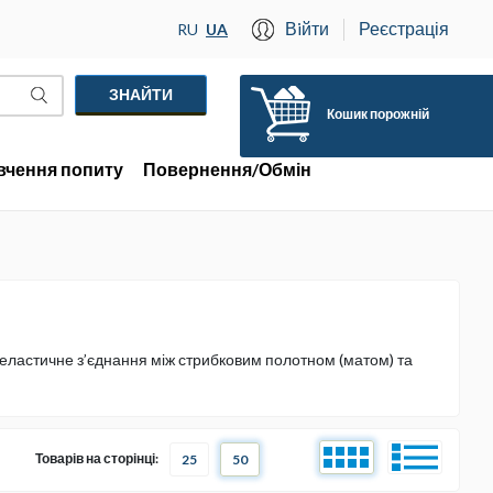
Вiйти
Реєстрація
RU
UA
Кошик порожній
вчення попиту
Повернення/Обмін
еластичне з’єднання між стрибковим полотном (матом) та
Товарів на сторінці:
25
50