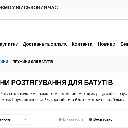
ЄМО У ВІЙСЬКОВИЙ ЧАС!
 купити?
Доставка та оплата
Контакти
Новини
Ви
ЖИНИ
>
ПРУЖИНИ ДЛЯ БАТУТІВ
НИ РОЗТЯГУВАННЯ ДЛЯ БАТУТІВ
батутів є ключовим елементом натяжного механізму, що забезпечує 
ою. Пружини зносостійкі, корозійно-стійкі, геометрично стабільні.
ванням
В наявності
Весь товар