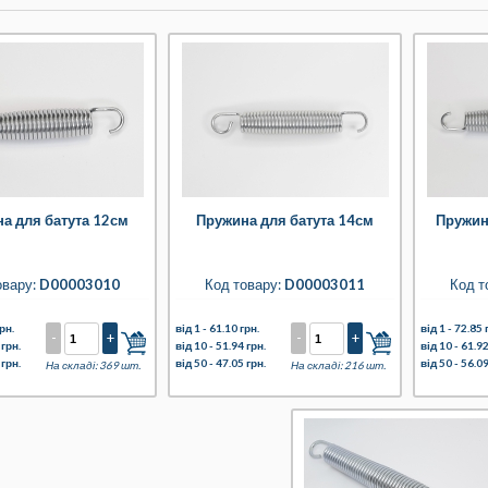
а для батута 12см
Пружина для батута 14см
Пружин
овару:
D00003010
Код товару:
D00003011
Код т
рн.
від 1 -
61.10 грн.
від 1 -
72.85 
-
+
-
+
 грн.
від 10 -
51.94 грн.
від 10 -
61.92
 грн.
від 50 -
47.05 грн.
від 50 -
56.09
На складі: 369 шт.
На складі: 216 шт.