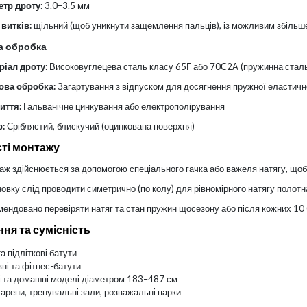
етр дроту:
3.0–3.5 мм
 витків:
щільний (щоб уникнути защемлення пальців), із можливим збільше
а обробка
ріал дроту:
Високовуглецева сталь класу 65Г або 70С2А (пружинна стал
ова обробка:
Загартування з відпуском для досягнення пружної еластичн
иття:
Гальванічне цинкування або електрополірування
р:
Сріблястий, блискучий (оцинкована поверхня)
ті монтажу
аж здійснюється за допомогою спеціального гачка або важеля натягу, щоб
овку слід проводити симетрично (по колу) для рівномірного натягу полотн
ендовано перевіряти натяг та стан пружин щосезону або після кожних 10 
ня та сумісність
та підліткові батути
ні та фітнес-батути
 та домашні моделі діаметром 183–487 см
 арени, тренувальні зали, розважальні парки