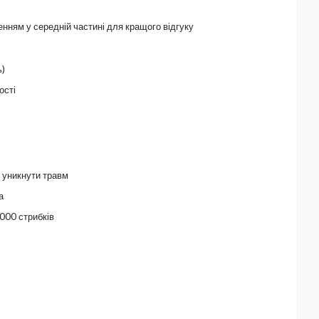
нням у середній частині для кращого відгуку
ь)
ості
 уникнути травм
а
000 стрибків