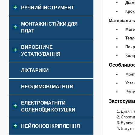
Діам
РУЧНИЙ ІНСТРУМЕНТ
Крок
Матеріали т
МОНТАЖНІ СТІЙКИ ДЛЯ
Мате
ПЛАТ
Тепл
ВИРОБНИЧЕ
Покр
УСТАТКУВАННЯ
Колі
Особливос
ЛІХТАРИКИ
Монт
Устан
НЕОДИМОВІ МАГНІТИ
Реком
Застосуван
ЕЛЕКТРОМАГНІТИ
СОЛЕНОЇДИ КОТУШКИ
Дитячі 
Спортив
Вуличні
НЕЙЛОНОВІ КРІПЛЕННЯ
Батутні