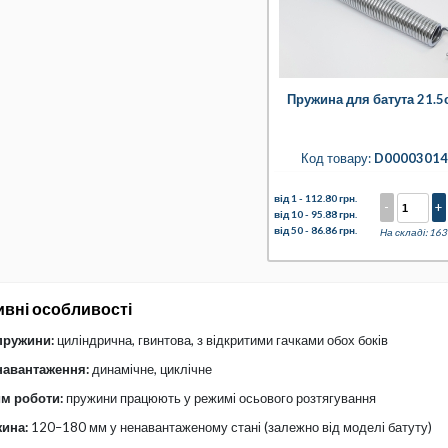
Пружина для батута 21.5
Код товару:
D00003014
від 1 -
112.80 грн.
-
+
від 10 -
95.88 грн.
від 50 -
86.86 грн.
На складі: 163
ивні особливості
пружини:
циліндрична, гвинтова, з відкритими гачками обох боків
навантаження:
динамічне, циклічне
м роботи:
пружини працюють у режимі осьового розтягування
ина:
120–180 мм у ненавантаженому стані (залежно від моделі батуту)