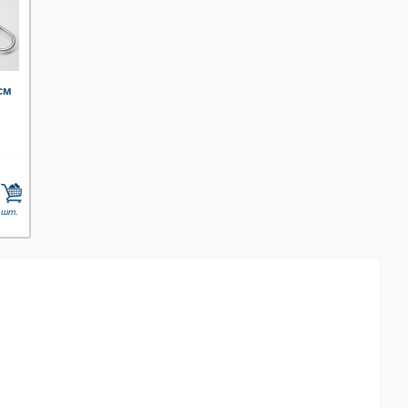
см
 шт.