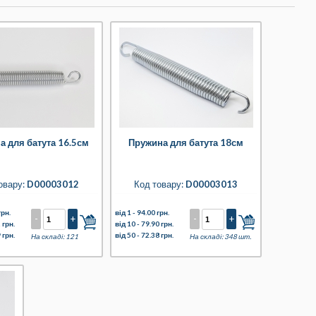
а для батута 16.5см
Пружина для батута 18см
овару:
D00003012
Код товару:
D00003013
грн.
від 1 -
94.00 грн.
-
+
-
+
 грн.
від 10 -
79.90 грн.
 грн.
від 50 -
72.38 грн.
На складі: 121
На складі: 348 шт.