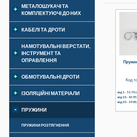
МЕТАЛОШУКАЧІ ТА
КОМПЛЕКТУЮЧІ ДО НИХ
КАБЕЛІ ТА ДРОТИ
НАМОТУВАЛЬНІ ВЕРСТАТИ,
ІНСТРУМЕНТ ТА
ОПРАВЛЕННЯ
Пружин
ОБМОТУВАЛЬНІ ДРОТИ
Код т
від 1 -
51.70 г
ІЗОЛЯЦІЙНІ МАТЕРІАЛИ
від 10 -
43.95
від 50 -
39.81
ПРУЖИНИ
ПРУЖИНИ РОЗТЯГНЕННЯ