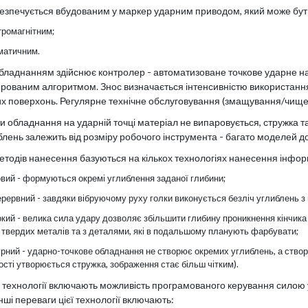
безпечується вбудованим у маркер ударним приводом, який може бут
тромагнітним;
матичним.
бладнанням здійснює контролер - автоматизоване точкове ударне н
рованим алгоритмом. Знос визначається інтенсивністю використання
 поверхонь. Регулярне технічне обслуговування (змащування/чищен
ти обладнання на ударній точці матеріал не випаровується, стружка т
блень залежить від розміру робочого інструмента - багато моделей д
методів нанесення базуються на кількох технологіях нанесення інфор
овий - формуються окремі углиблення заданої глибини;
рервний - завдяки вібруючому руху голки виконується безліч углиблень з 
кий - велика сила удару дозволяє збільшити глибину проникнення кінчика 
 твердих металів та з деталями, які в подальшому планують фарбувати;
рний - ударно-точкове обладнання не створює окремих углиблень, а створю
ості утворюється стружка, зображення стає більш чітким).
ї технології включають можливість програмованого керування силою 
нші переваги цієї технології включають: