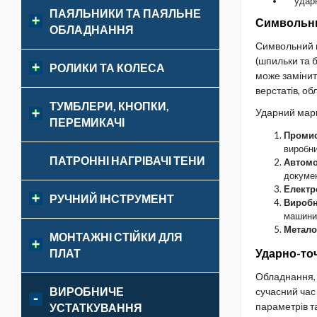
удар
ПАЯЛЬНИКИ ТА ПАЯЛЬНЕ
Символьни
ОБЛАДНАННЯ
Символьний м
(шпильки та б
РОЛИКИ ТА КОЛЕСА
може замінит
верстатів, о
ТУМБЛЕРИ, КНОПКИ,
Ударний марк
ПЕРЕМИКАЧІ
Промис
виробни
ПАТРОННІ НАГРІВАЧІ ТЕНИ
Автомо
докумен
Електр
РУЧНИЙ ІНСТРУМЕНТ
Виробн
машини
Метало
МОНТАЖНІ СТІЙКИ ДЛЯ
ПЛАТ
Ударно-то
Обладнання, 
ВИРОБНИЧЕ
сучасний час
параметрів та
УСТАТКУВАННЯ