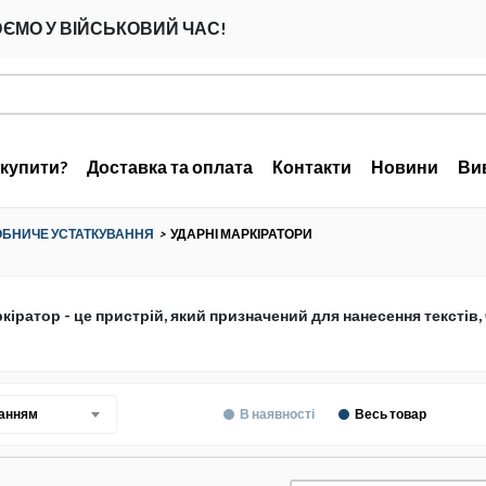
ЄМО У ВІЙСЬКОВИЙ ЧАС!
 купити?
Доставка та оплата
Контакти
Новини
Ви
БНИЧЕ УСТАТКУВАННЯ
>
УДАРНІ МАРКІРАТОРИ
кіратор - це пристрій, який призначений для нанесення текстів,
ванням
В наявності
Весь товар