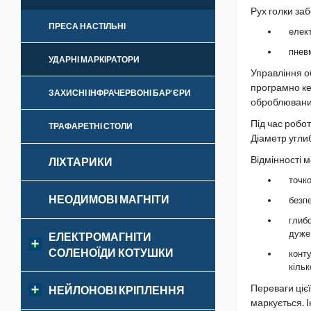
Рух голки за
ПРЕСА НАСТІЛЬНІ
елек
пнев
УДАРНІ МАРКІРАТОРИ
Управління о
програмно ке
ЗАХИСНІ ІНФРАЧЕРВОНІ БАР’ЄРИ
оброблюваних
Під час робо
ТРАФАРЕТНІ СТОЛИ
Діаметр угли
Відмінності 
ЛІХТАРИКИ
точк
НЕОДИМОВІ МАГНІТИ
безпе
глибо
дуже
ЕЛЕКТРОМАГНІТИ
СОЛЕНОЇДИ КОТУШКИ
конту
кільк
Переваги ціє
НЕЙЛОНОВІ КРІПЛЕННЯ
маркується. І