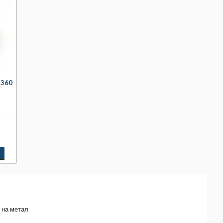
-360
у на метал