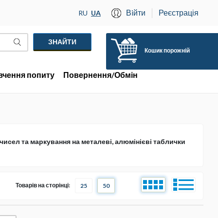
Вiйти
Реєстрація
RU
UA
Кошик порожній
вчення попиту
Повернення/Обмін
 чисел та маркування на металеві, алюмінієві таблички
Товарів на сторінці:
25
50