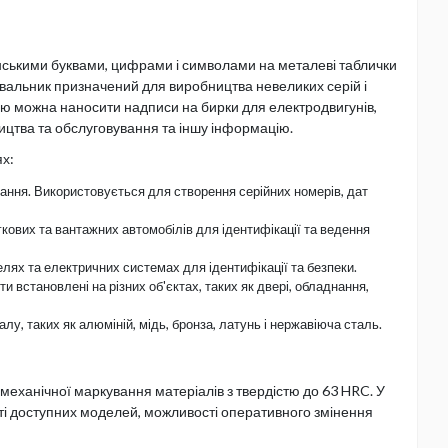
ськими буквами, цифрами і символами на металеві таблички
ркувальник призначений для виробництва невеликих серій і
ою можна наносити надписи на бирки для електродвигунів,
ництва та обслуговування та іншу інформацію.
ях:
ання. Використовується для створення серійних номерів, дат
егкових та вантажних автомобілів для ідентифікації та ведення
елях та електричних системах для ідентифікації та безпеки.
и встановлені на різних об'єктах, таких як двері, обладнання,
алу, таких як алюміній, мідь, бронза, латунь і нержавіюча сталь.
механічної маркування матеріалів з твердістю до 63 HRC. У
ті доступних моделей, можливості оперативного змінення