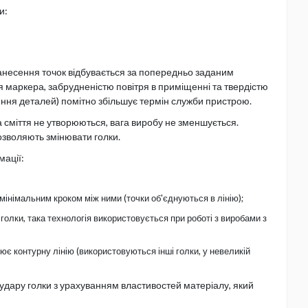
и:
анесення точок відбувається за попередньо заданим
 маркера, забрудненістю повітря в приміщенні та твердістю
ня деталей) помітно збільшує термін служби пристрою.
а сміття не утворюються, вага виробу не зменшується.
озволяють змінювати голки.
мації:
мінімальним кроком між ними (точки об'єднуються в лінію);
голки, така технологія використовується при роботі з виробами з
є контурну лінію (використовуються інші голки, у невеликій
удару голки з урахуванням властивостей матеріалу, який