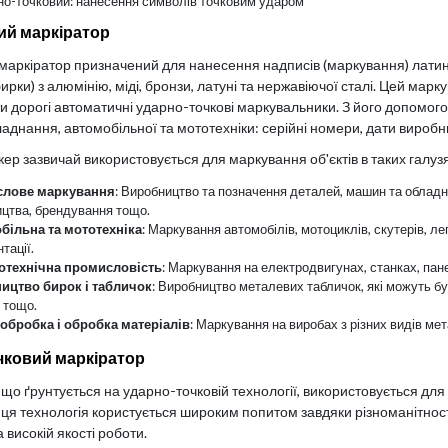
но-точковий: нанесення символів точковим ударом
й маркіратор
аркіратор призначений для нанесення надписів (маркування) латин
ирки) з алюмінію, міді, бронзи, латуні та нержавіючої сталі. Цей ма
и дорогі автоматичні ударно-точкові маркувальники. З його допомог
бладнання, автомобільної та мототехніки: серійні номери, дати вироб
ер зазвичай використовується для маркування об'єктів в таких галуз
лове маркування
: Виробництво та позначення деталей, машин та обладн
цтва, брендування тощо.
більна та мототехніка
: Маркування автомобілів, мотоциклів, скутерів, л
тації.
отехнічна промисловість
: Маркування на електродвигунах, станках, пан
ицтво бирок і табличок
: Виробництво металевих табличок, які можуть бут
 тощо.
обробка і обробка матеріалів
: Маркування на виробах з різних видів мет
чковий маркіратор
що ґрунтується на ударно-точковій технології, використовується для 
 ця технологія користується широким попитом завдяки різноманітнос
 високій якості роботи.